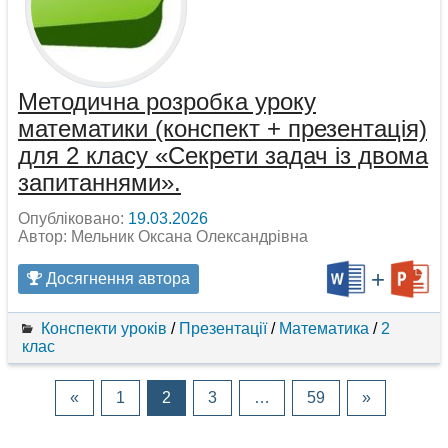
Методична розробка уроку
математики (конспект + презентація)
для 2 класу «Секрети задач із двома
запитаннями».
Опубліковано:
19.03.2026
Автор: Мельник Оксана Олександрівна
+
Досягнення автора
Конспекти уроків
/
Презентації
/
Математика
/
2
клас
«
1
2
3
…
59
»