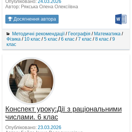
Опубліковано:
24.03.2026
Автор: Рякська Олена Олексіївна
Досягнення автора
Методичні рекомендації
/
Географія
/
Математика
/
Фізика
/
10 клас
/
5 клас
/
6 клас
/
7 клас
/
8 клас
/
9
клас
Конспект уроку:Дії з раціональними
числами. 6 клас
Опубліковано:
23.03.2026