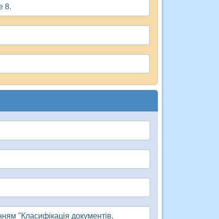
e 8.
нням "Класифікація документів.