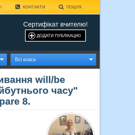
І
КОНТАКТИ
ПОШУК
Сертифікат вчителю!
ДОДАТИ ПУБЛІКАЦІЮ
Всі класи
вання will/be
айбутнього часу"
pare 8.