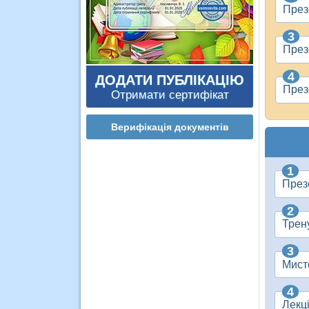
Презе
През
ДОДАТИ ПУБЛІКАЦІЮ
През
Отримати сертифікат
Верифікація документів
Презе
Трену
Мист
Лекц