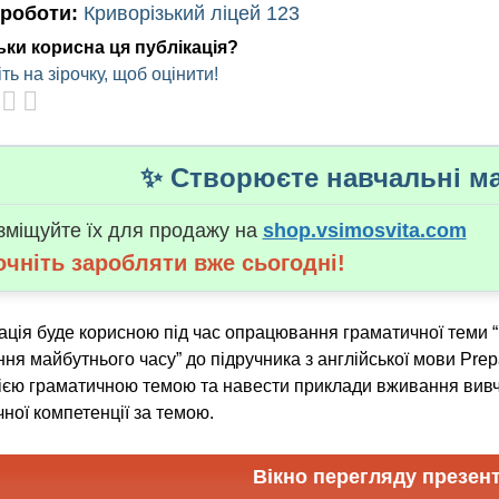
 роботи:
Криворізький ліцей 123
ьки корисна ця публікація?
ть на зірочку, щоб оцінити!
✨ Створюєте навчальні ма
зміщуйте їх для продажу на
shop.vsimosvita.com
очніть заробляти вже сьогодні!
ція буде корисною під час опрацювання граматичної теми “В
ня майбутнього часу” до підручника з англійської мови Prep
 цією граматичною темою та навести приклади вживання ви
ної компетенції за темою.
Вікно перегляду презент