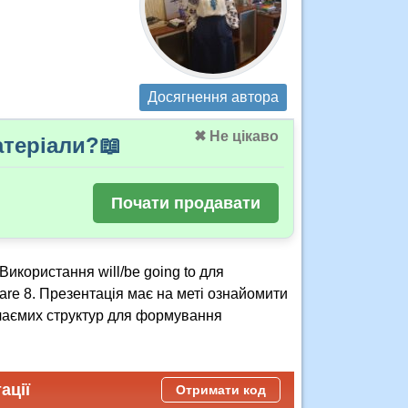
Досягнення автора
✖ Не цікаво
теріали?📖
Почати продавати
икористання will/be going to для
are 8. Презентація має на меті ознайомити
вчаємих структур для формування
ації
Отримати код