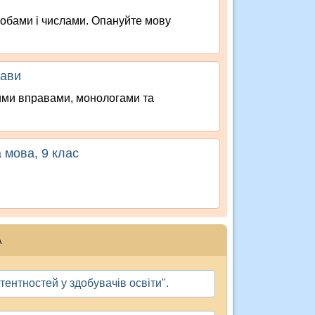
собами і числами. Опануйте мову
рави
ними вправами, монологами та
 мова, 9 клас
А
ентностей у здобувачів освіти".