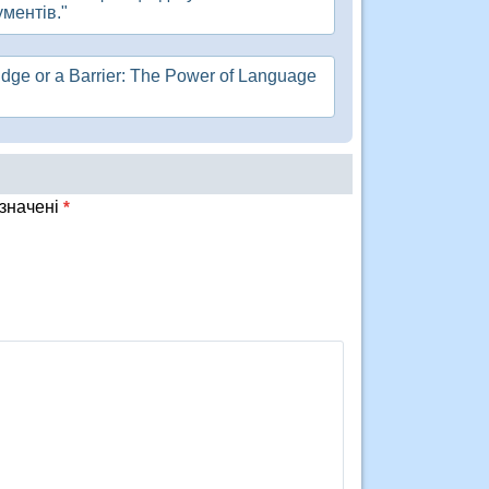
ументів."
idge or a Barrier: The Power of Language
означені
*