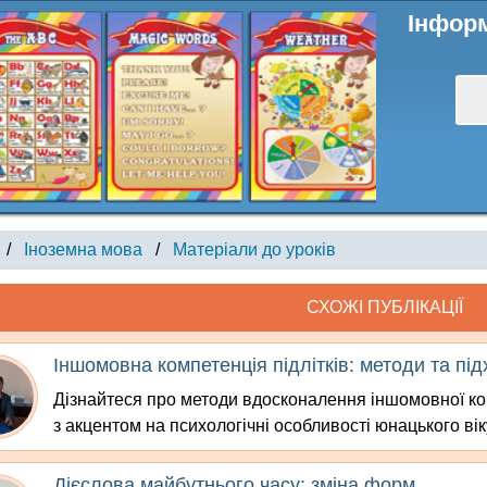
Інформ
/
Іноземна мова
/
Матеріали до уроків
СХОЖІ ПУБЛІКАЦІЇ
Іншомовна компетенція підлітків: методи та пі
Дізнайтеся про методи вдосконалення іншомовної ком
з акцентом на психологічні особливості юнацького вік
Дієслова майбутнього часу: зміна форм