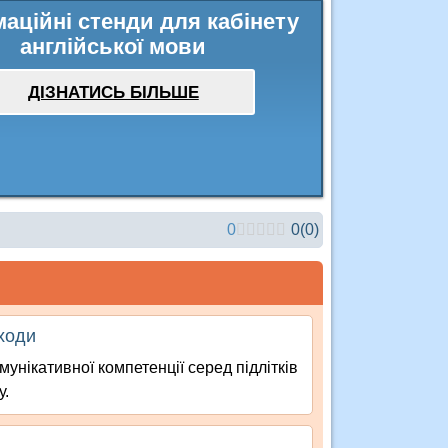
аційні стенди для кабінету
англійської мови
ДІЗНАТИСЬ БІЛЬШЕ
0
0
(
0
)
дходи
унікативної компетенції серед підлітків
у.