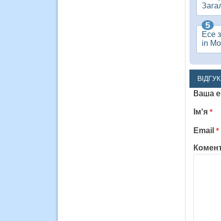
Загал
Есе з
in Mo
ВІДГУ
Ваша e
Ім'я
*
Email
*
Комен