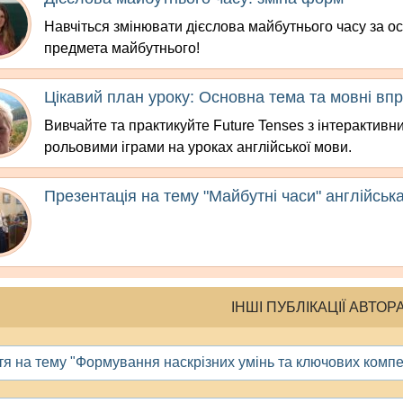
Навчіться змінювати дієслова майбутнього часу за о
предмета майбутнього!
Цікавий план уроку: Основна тема та мовні вп
Вивчайте та практикуйте Future Tenses з інтерактив
рольовими іграми на уроках англійської мови.
Презентація на тему "Майбутні часи" англійська
ІНШІ ПУБЛІКАЦІЇ АВТОР
тя на тему "Формування наскрізних умінь та ключових компет