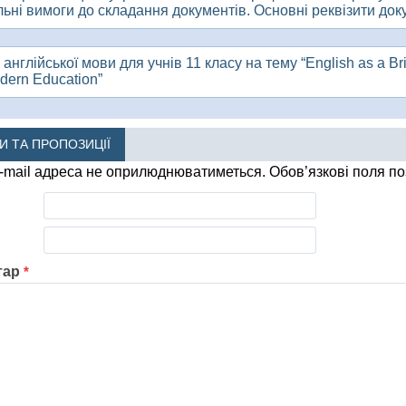
ьні вимоги до складання документів. Основні реквізити док
 англійської мови для учнів 11 класу на тему “English as a Br
dern Education”
КИ ТА ПРОПОЗИЦІЇ
-mail адреса не оприлюднюватиметься.
Обов’язкові поля п
тар
*