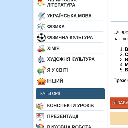
ЛІТЕРАТУРА
УКРАЇНСЬКА МОВА
ФІЗИКА
Ця пре
ФІЗИЧНА КУЛЬТУРА
наступ
ХІМІЯ
В
С
ХУДОЖНЯ КУЛЬТУРА
В
М
В
Я У СВІТІ
Презен
ІНШИЙ
КАТЕГОРІЇ
ЗАВА
КОНСПЕКТИ УРОКІВ
ПРЕЗЕНТАЦІЇ
ВИХОВНА РОБОТА