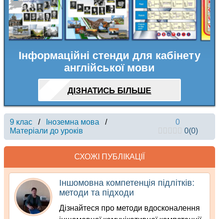
Інформаційні стенди для кабінету
англійської мови
ДІЗНАТИСЬ БІЛЬШЕ
9 клас
/
Іноземна мова
/
0
Матеріали до уроків
0
(
0
)
СХОЖІ ПУБЛІКАЦІЇ
Іншомовна компетенція підлітків:
методи та підходи
Дізнайтеся про методи вдосконалення