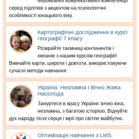
іншомовної комунікативної компетенції
серед підлітків з акцентом на психологічні
особливості юнацького віку.
Картографічні дослідження в курсі
географії 7 класу
Розкрийте таємниці континентів і
океанів з нашим курсом географії!
Вивчайте карти, широти і довготи, використовуючи
сучасні методи навчання.
Україна: Незламна і Вічно Жива
Насолода
Зануртеся в красу України: вічно юна,
незламна, з багатою історією. Відчуйте
дух народу, пісні серця і мрії про світле майбутнє.
Оптимізація навчання з LMS: