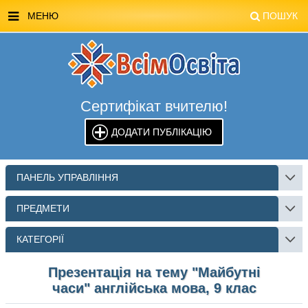
МЕНЮ
ПОШУК
ГОЛОВНА
МАГАЗИН ВСІМОСВІТА
Сертифікат вчителю!
СТЕНДИ ВСІМОСВІТА
ДОДАТИ ПУБЛІКАЦІЮ
РЕКЛАМА НА САЙТІ
КОНТАКТИ
ПАНЕЛЬ УПРАВЛІННЯ
ПОШУК
ПРЕДМЕТИ
КАТЕГОРІЇ
Презентація на тему "Майбутні
часи" англійська мова, 9 клас