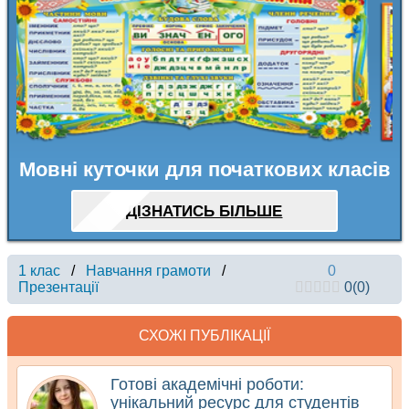
Мовні куточки для початкових класів
ДІЗНАТИСЬ БІЛЬШЕ
1 клас
/
Навчання грамоти
/
0
Презентації
0
(
0
)
СХОЖІ ПУБЛІКАЦІЇ
Готові академічні роботи:
унікальний ресурс для студентів