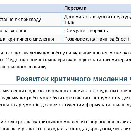
Переваги
Допомагає зрозуміти структуру
тання як прикладу
тиль
о натхнення
Стимулює творчість
для критичного мислення
Розвиває аналітичні здібності
ія готових академічних робіт у навчальний процес може бу
м. Студенти повинні вміти критично оцінювати такі матеріал
ля власного розвитку.
Розвиток критичного мислення ч
 мислення є однією з ключових навичок, які студенти повин
академічних робіт може бути ефективним інструментом для ц
ння та аргументів дозволяє студентам формувати власні ду
.
методів розвитку критичного мислення є порівняння різних а
 виявити різницю в підходах та методах, зрозуміти, які з н