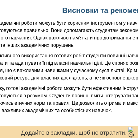
Висновки та рекоме
кадемічні роботи можуть бути корисним інструментом у нав
товуються правильно. Вони допомагають студентам зекономи
ого навчання. Однак важливо пам’ятати про дотримання ет
 та інших академічних порушень.
тивного використання готових робіт студенти повинні навч
ати та адаптувати її під власні навчальні цілі. Це сприяє ро
, що є важливими навичками у сучасному суспільстві. Крім 
ковий ресурс для власних досліджень, а не як основне джер
ку, готові академічні роботи можуть бути ефективним інстр
овуються з розумом. Студенти повинні вміти інтегрувати так
чись етичних норм та правил. Це дозволить отримати макси
 важливих академічних та особистісних навичок.
Додайте в закладки, щоб не втратити.