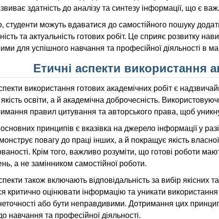
озвиває здатність до аналізу та синтезу інформації, що є ва
о, студенти можуть вдаватися до самостійного пошуку додат
ність та актуальність готових робіт. Це сприяє розвитку нави
ими для успішного навчання та професійної діяльності в м
Етичні аспекти використання а
спекти використання готових академічних робіт є надзвичай
якість освіти, а й академічна доброчесність. Використовуюч
имання правил цитування та авторського права, щоб уникну
основних принципів є вказівка на джерело інформації у раз
онструє повагу до праці інших, а й покращує якість власної
ваності. Крім того, важливо розуміти, що готові роботи ма
нь, а не замінником самостійної роботи.
спекти також включають відповідальність за вибір якісних т
я критично оцінювати інформацію та уникати використання р
 неточності або бути неправдивими. Дотримання цих принци
до навчання та професійної діяльності.