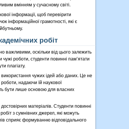
жливим вмінням у сучасному світі.
кової інформації, щоб перевірити
чок інформаційної грамотності, які є
айбутньому.
кадемічних робіт
но важливими, оскільки від цього залежить
и чужі роботи, студенти повинні пам’ятати
ти плагіату.
і використання чужих ідей або даних. Це не
 роботи, надаючи їй наукової
ють бути лише основою для власних
а достовірних матеріалів. Студенти повинні
обіт з сумнівних джерел, які можуть
пів сприяє формуванню відповідального