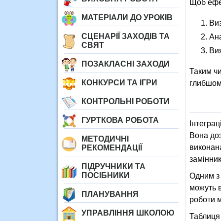
Щоб ефек
МАТЕРІАЛИ ДО УРОКІВ
Виз
СЦЕНАРІЇ ЗАХОДІВ ТА
Ана
СВЯТ
Вия
ПОЗАКЛАСНІ ЗАХОДИ
Таким чи
КОНКУРСИ ТА ІГРИ
глибшому
КОНТРОЛЬНІ РОБОТИ
ГУРТКОВА РОБОТА
Інтеграц
Вона доз
МЕТОДИЧНІ
виконана
РЕКОМЕНДАЦІЇ
замінник
ПІДРУЧНИКИ ТА
ПОСІБНИКИ
Одним з 
можуть в
ПЛАНУВАННЯ
роботи м
УПРАВЛІННЯ ШКОЛОЮ
Таблиця 