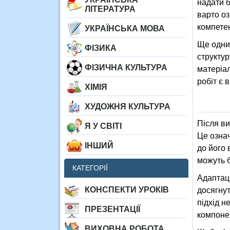
надати б
ЛІТЕРАТУРА
варто оз
компетен
УКРАЇНСЬКА МОВА
Ще одним
ФІЗИКА
структур
ФІЗИЧНА КУЛЬТУРА
матеріал
робіт є 
ХІМІЯ
ХУДОЖНЯ КУЛЬТУРА
Після ви
Я У СВІТІ
Це означ
ІНШИЙ
до його 
можуть б
КАТЕГОРІЇ
Адаптаці
КОНСПЕКТИ УРОКІВ
досягну
підхід н
ПРЕЗЕНТАЦІЇ
компонен
ВИХОВНА РОБОТА