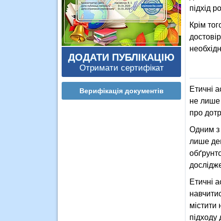
підхід р
Крім тог
достовір
необхідн
ДОДАТИ ПУБЛІКАЦІЮ
Отримати сертифікат
Етичні а
Верифікація документів
не лише 
про дотр
Одним з 
лише дем
обґрунто
дослідже
Етичні а
навчитис
містити
підходу 