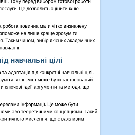
івці. Тому перед вибором готової роботи
послуги. Це дозволить оцінити їхню
 робота повинна мати чітко визначену
 допоможе не лише краще зрозуміти
. Таким чином, вибір якісних академічних
навчанні.
під навчальні цілі
та адаптація під конкретні навчальні цілі.
уміти, як її зміст може бути застосований
и ключові ідеї, аргументи та методи, що
жерелами інформації. Це може бути
нями або теоретичними концепціями. Такий
и критичного мислення, що є важливим