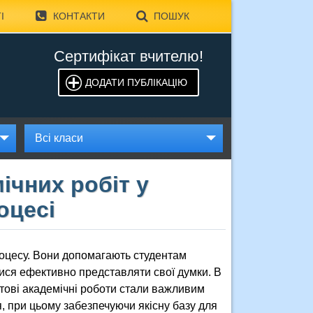
І
КОНТАКТИ
ПОШУК
Сертифікат вчителю!
ДОДАТИ ПУБЛІКАЦІЮ
Всі класи
ічних робіт у
оцесі
роцесу. Вони допомагають студентам
тися ефективно представляти свої думки. В
отові академічні роботи стали важливим
, при цьому забезпечуючи якісну базу для