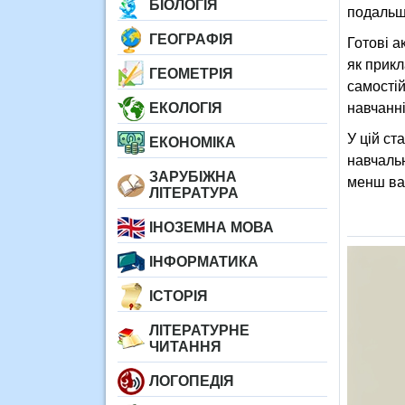
БІОЛОГІЯ
подальш
ГЕОГРАФІЯ
Готові а
як прикл
ГЕОМЕТРІЯ
самості
ЕКОЛОГІЯ
навчанні
У цій ст
ЕКОНОМІКА
навчальн
ЗАРУБІЖНА
менш важ
ЛІТЕРАТУРА
ІНОЗЕМНА МОВА
ІНФОРМАТИКА
ІСТОРІЯ
ЛІТЕРАТУРНЕ
ЧИТАННЯ
ЛОГОПЕДІЯ