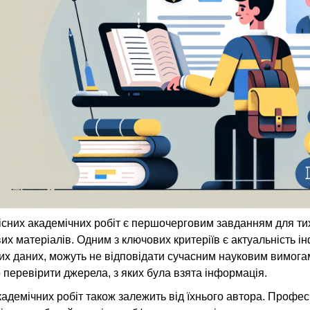
існих академічних робіт є першочерговим завданням для ти
вих матеріалів. Одним з ключових критеріїв є актуальність 
их даних, можуть не відповідати сучасним науковим вимога
перевірити джерела, з яких була взята інформація.
кадемічних робіт також залежить від їхнього автора. Профес