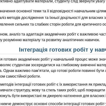
тивно адаптувати матеріали, студенту слід звернути увагу 
начення основної теми та її відповідності навчальним цілям
ліз методів дослідження та їхньої доцільності для власних 
влення сильних та слабких сторін роботи для критичного о
ном, аналіз та адаптація академічних робіт є важливою ча
 розумінню матеріалу та розвитку аналітичних навичок.
Інтеграція готових робіт у на
ія готових академічних робіт у навчальний процес може зн
воляє студентам зосередитися на глибокому вивченні матер
. Однак важливо пам’ятати, що готові роботи повинні бути
ом самостійної роботи.
методів інтеграції готових робіт є їх використання як прикл
ивчати структуру, мову та стиль таких робіт, щоб покращити 
ожуть бути використані як джерело натхнення для власних і
нижче демонструє основні способи інтеграції готових робіт