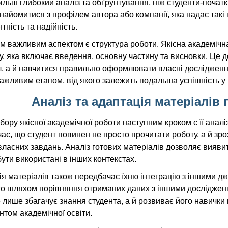
ільш глибокий аналіз та обґрунтування, ніж студенти-початк
найомитися з профілем автора або компанії, яка надає такі 
тність та надійність.
 важливим аспектом є структура роботи. Якісна академічна
у, яка включає введення, основну частину та висновки. Це
, а й навчитися правильно оформлювати власні дослідження
важливим етапом, від якого залежить подальша успішність у 
Аналіз та адаптація матеріалів 
бору якісної академічної роботи наступним кроком є її аналіз 
ає, що студент повинен не просто прочитати роботу, а й зроз
власних завдань. Аналіз готових матеріалів дозволяє виявит
ути використані в інших контекстах.
я матеріалів також передбачає їхню інтеграцію з іншими д
то шляхом порівняння отриманих даних з іншими досліджен
е лише збагачує знання студента, а й розвиває його навичк
том академічної освіти.