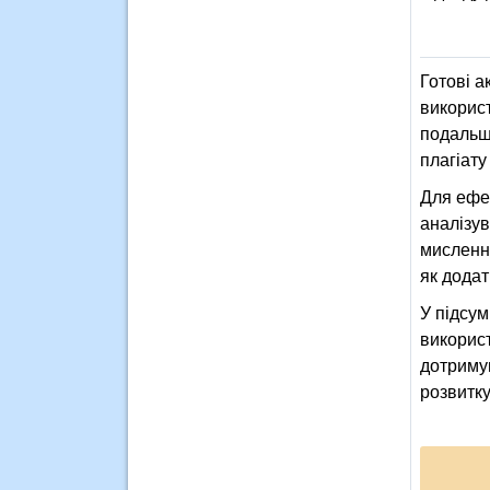
Готові а
викорис
подальш
плагіату
Для ефек
аналізув
мислення
як додат
У підсум
використ
дотримую
розвитку