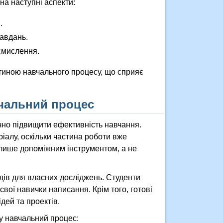
на наступні аспекти:
.
завдань.
смислення.
стиною навчального процесу, що сприяє
вчальний процес
ачно підвищити ефективність навчання.
іалу, оскільки частина роботи вже
 лише допоміжним інструментом, а не
адів для власних досліджень. Студенти
свої навички написання. Крім того, готові
дей та проектів.
 у навчальний процес: