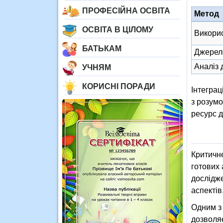
ПРОФЕСІЙНА ОСВІТА
Метод
ОСВІТА В ЦІЛОМУ
Викорис
БАТЬКАМ
Джерел
Аналіз 
УЧНЯМ
КОРИСНІ ПОРАДИ
Інтеграц
з розумо
ресурс д
Критичне
готових 
дослідже
аспектів
Одним з 
дозволяє