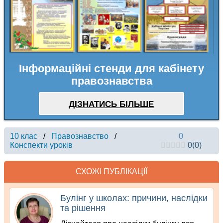
Інформаційні стенди для кабінету
правознавства
ДІЗНАТИСЬ БІЛЬШЕ
10 клас
/
Правознавство
/
0
Конспекти уроків
0
(
0
)
СХОЖІ ПУБЛІКАЦІЇ
Булінг у школах: причини, наслідки
та рішення