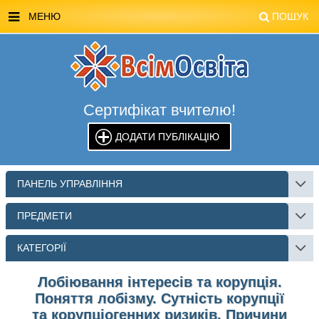
МЕНЮ
ПОШУК
ГОЛОВНА
МАГАЗИН ВСІМОСВІТА
Сертифікат вчителю!
СТЕНДИ ВСІМОСВІТА
ДОДАТИ ПУБЛІКАЦІЮ
РЕКЛАМА НА САЙТІ
КОНТАКТИ
ПАНЕЛЬ УПРАВЛІННЯ
ПОШУК
ПРЕДМЕТИ
КАТЕГОРІЇ
Лобіювання інтересів та корупція.
Поняття лобізму. Сутність корупції
та корупціогенних ризиків. Причини