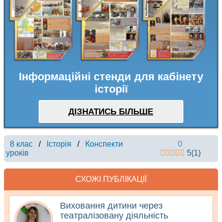
Інформаційні стенди для кабінету
історії
ДІЗНАТИСЬ БІЛЬШЕ
8 клас
/
Історія
/
Конспекти
0
уроків
5
(
1
)
СХОЖІ ПУБЛІКАЦІЇ
Виховання дитини через
театралізовану діяльність