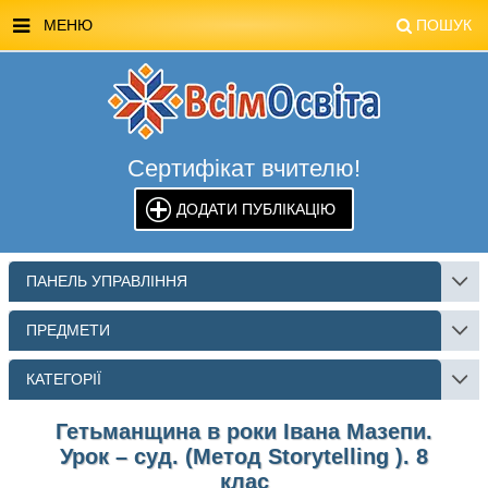
МЕНЮ
ПОШУК
ГОЛОВНА
МАГАЗИН ВСІМОСВІТА
Сертифікат вчителю!
СТЕНДИ ВСІМОСВІТА
ДОДАТИ ПУБЛІКАЦІЮ
РЕКЛАМА НА САЙТІ
КОНТАКТИ
ПАНЕЛЬ УПРАВЛІННЯ
ПОШУК
ПРЕДМЕТИ
КАТЕГОРІЇ
Гетьманщина в роки Івана Мазепи.
Урок – суд. (Метод Storytelling ). 8
клас