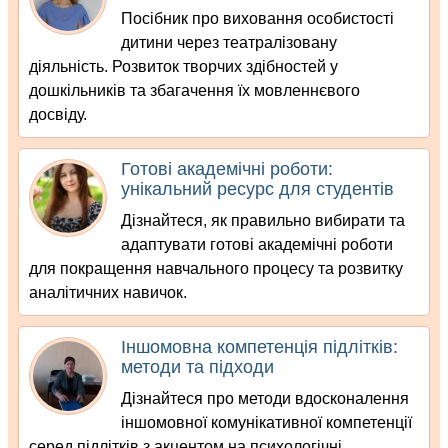
Посібник про виховання особистості
дитини через театралізовану
діяльність. Розвиток творчих здібностей у
дошкільників та збагачення їх мовленнєвого
досвіду.
Готові академічні роботи:
унікальний ресурс для студентів
Дізнайтеся, як правильно вибирати та
адаптувати готові академічні роботи
для покращення навчального процесу та розвитку
аналітичних навичок.
Іншомовна компетенція підлітків:
методи та підходи
Дізнайтеся про методи вдосконалення
іншомовної комунікативної компетенції
серед підлітків з акцентом на психологічні