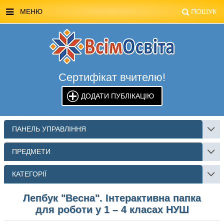
МЕНЮ
ПОШУК
ГОЛОВНА
МАГАЗИН ВСІМОСВІТА
Сертифікат вчителю!
СТЕНДИ ВСІМОСВІТА
ДОДАТИ ПУБЛІКАЦІЮ
РЕКЛАМА НА САЙТІ
КОНТАКТИ
ПАНЕЛЬ УПРАВЛІННЯ
ПОШУК
ПРЕДМЕТИ
КАТЕГОРІЇ
Лепбук "Весна". Інтерактивна папка
для роботи у 1 – 4 класах НУШ