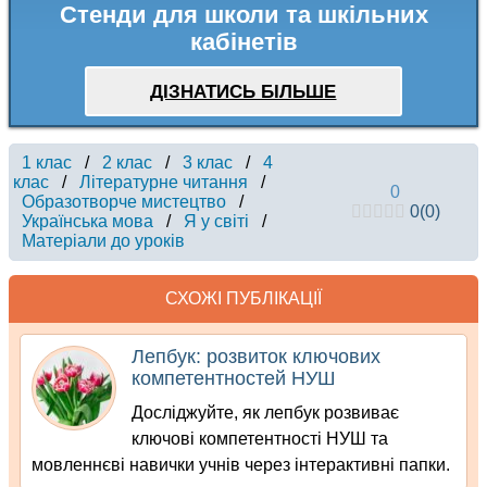
Стенди для школи та шкільних
кабінетів
ДІЗНАТИСЬ БІЛЬШЕ
1 клас
/
2 клас
/
3 клас
/
4
клас
/
Літературне читання
/
0
Образотворче мистецтво
/
0
(
0
)
Українська мова
/
Я у світі
/
Матеріали до уроків
СХОЖІ ПУБЛІКАЦІЇ
Лепбук: розвиток ключових
компетентностей НУШ
Досліджуйте, як лепбук розвиває
ключові компетентності НУШ та
мовленнєві навички учнів через інтерактивні папки.