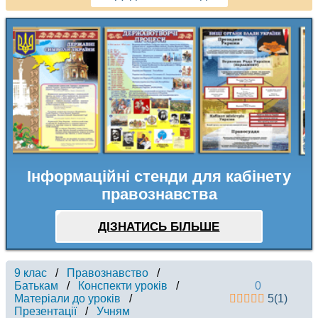
Інформаційні стенди для кабінету
правознавства
ДІЗНАТИСЬ БІЛЬШЕ
9 клас
/
Правознавство
/
Батькам
/
Конспекти уроків
/
0
Матеріали до уроків
/
5
(
1
)
Презентації
/
Учням