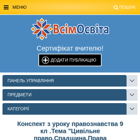
МЕНЮ
ПОШУК
ГОЛОВНА
МАГАЗИН ВСІМОСВІТА
Сертифікат вчителю!
СТЕНДИ ВСІМОСВІТА
ДОДАТИ ПУБЛІКАЦІЮ
РЕКЛАМА НА САЙТІ
КОНТАКТИ
ПАНЕЛЬ УПРАВЛІННЯ
ПОШУК
ПРЕДМЕТИ
КАТЕГОРІЇ
Конспект з уроку правознавства 9
кл .Тема "Цивільне
право.Спадщина.Права