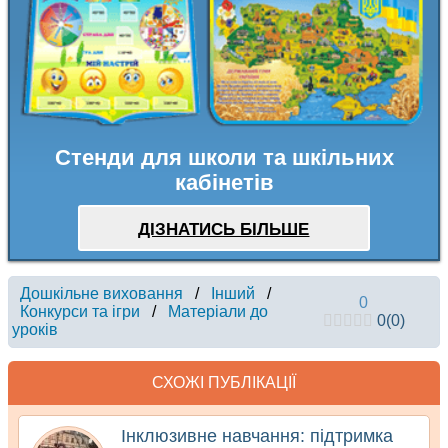
Стенди для школи та шкільних
кабінетів
ДІЗНАТИСЬ БІЛЬШЕ
Дошкільне виховання
/
Інший
/
0
Конкурси та ігри
/
Матеріали до
0
(
0
)
уроків
СХОЖІ ПУБЛІКАЦІЇ
Інклюзивне навчання: підтримка