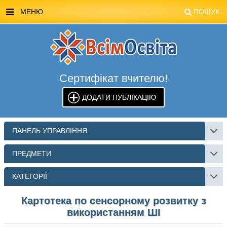
МЕНЮ
ПОШУК
ГОЛОВНА
МАГАЗИН ВСІМОСВІТА
Сертифікат вчителю!
СТЕНДИ ВСІМОСВІТА
ДОДАТИ ПУБЛІКАЦІЮ
РЕКЛАМА НА САЙТІ
КОНТАКТИ
ПАНЕЛЬ УПРАВЛІННЯ
ПОШУК
ПРЕДМЕТИ
КАТЕГОРІЇ
Картотека по сенсорному розвитку з
використанням ШІ