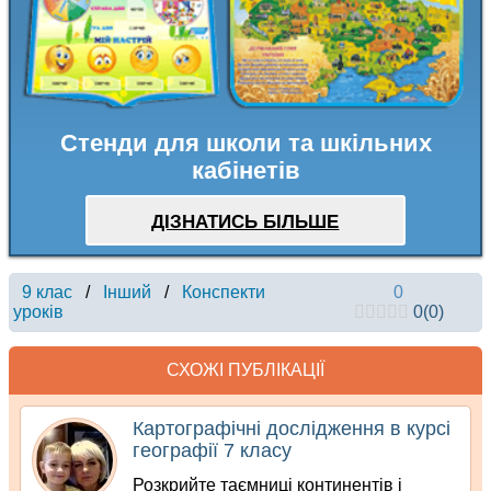
Стенди для школи та шкільних
кабінетів
ДІЗНАТИСЬ БІЛЬШЕ
9 клас
/
Інший
/
Конспекти
0
уроків
0
(
0
)
СХОЖІ ПУБЛІКАЦІЇ
Картографічні дослідження в курсі
географії 7 класу
Розкрийте таємниці континентів і