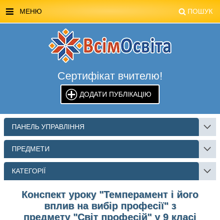
МЕНЮ
ПОШУК
ГОЛОВНА
МАГАЗИН ВСІМОСВІТА
Сертифікат вчителю!
СТЕНДИ ВСІМОСВІТА
ДОДАТИ ПУБЛІКАЦІЮ
РЕКЛАМА НА САЙТІ
КОНТАКТИ
ПАНЕЛЬ УПРАВЛІННЯ
ПОШУК
ПРЕДМЕТИ
КАТЕГОРІЇ
Конспект уроку "Темперамент і його
вплив на вибір професії" з
предмету "Світ професій" у 9 класі