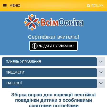
МЕНЮ
ПОШУК
ГОЛОВНА
МАГАЗИН ВСІМОСВІТА
Сертифікат вчителю!
СТЕНДИ ВСІМОСВІТА
ДОДАТИ ПУБЛІКАЦІЮ
РЕКЛАМА НА САЙТІ
КОНТАКТИ
ПАНЕЛЬ УПРАВЛІННЯ
ПОШУК
ПРЕДМЕТИ
КАТЕГОРІЇ
Збірка вправ для корекції нестійкої
поведінки дитини з особливими
освітніми потребами