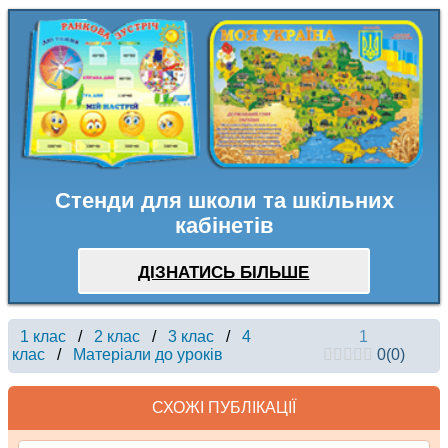
Стенди для школи та шкільних
кабінетів
ДІЗНАТИСЬ БІЛЬШЕ
1 клас
/
2 клас
/
3 клас
/
4
1
клас
/
Матеріали до уроків
0
(
0
)
СХОЖІ ПУБЛІКАЦІЇ