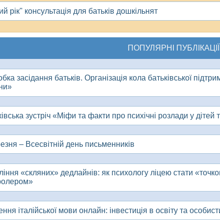
ий рік" консультація для батьків дошкільнят
ПОПУЛЯРНІ ПУБЛІКАЦІЇ
бка засідання батьків. Організація кола батьківської підтр
ни»
івська зустріч «Міфи та факти про психічні розлади у дітей т
резня – Всесвітній день письменників
ління «скляних» дедлайнів: як психологу ліцею стати «точк
ролером»
ння італійської мови онлайн: інвестиція в освіту та особис