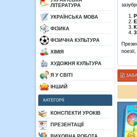
зазубр
ЛІТЕРАТУРА
Р
УКРАЇНСЬКА МОВА
Е
К
ФІЗИКА
З
ФІЗИЧНА КУЛЬТУРА
Презен
поезії
ХІМІЯ
ХУДОЖНЯ КУЛЬТУРА
ЗАВА
Я У СВІТІ
ІНШИЙ
КАТЕГОРІЇ
КОНСПЕКТИ УРОКІВ
ПРЕЗЕНТАЦІЇ
ВИХОВНА РОБОТА