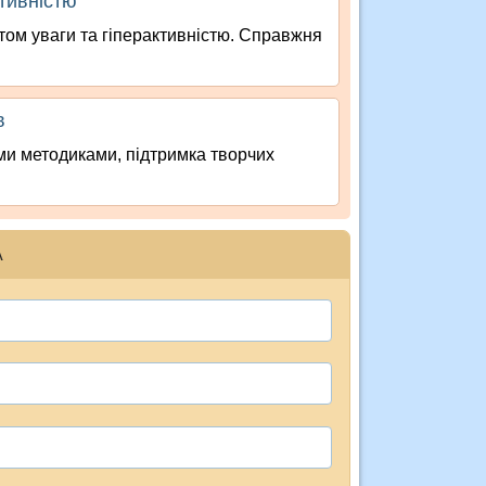
ктивністю
том уваги та гіперактивністю. Справжня
в
іми методиками, підтримка творчих
А