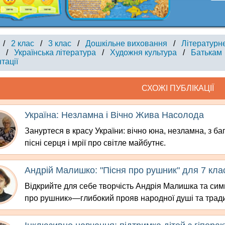
/
2 клас
/
3 клас
/
Дошкільне виховання
/
Літературн
/
Українська література
/
Художня культура
/
Батькам
тації
СХОЖІ ПУБЛІКАЦІЇ
Україна: Незламна і Вічно Жива Насолода
Зануртеся в красу України: вічно юна, незламна, з ба
пісні серця і мрії про світле майбутнє.
Андрій Малишко: "Пісня про рушник" для 7 кла
Відкрийте для себе творчість Андрія Малишка та симв
про рушник»—глибокий прояв народної душі та тради