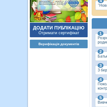
"Нов
ДОДАТИ ПУБЛІКАЦІЮ
Отримати сертифікат
Розро
роди
Верифікація документів
Батьк
3 бе
Поко
конт
Вивче