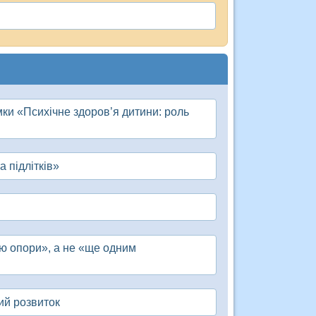
имки «Психічне здоров’я дитини: роль
а підлітків»
ою опори», а не «ще одним
тий розвиток