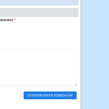
означені
*