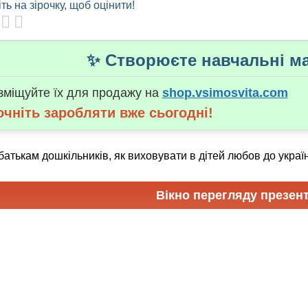
ть на зірочку, щоб оцінити!
✨ Створюєте навчальні ма
зміщуйте їх для продажу на
shop.vsimosvita.com
очніть заробляти вже сьогодні!
атькам дошкільників, як виховувати в дітей любов до україн
Вікно перегляду презент