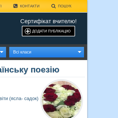
І
КОНТАКТИ
ПОШУК
Сертифікат вчителю!
ДОДАТИ ПУБЛІКАЦІЮ
Всі класи
аїнську поезію
іти (ясла- садок)