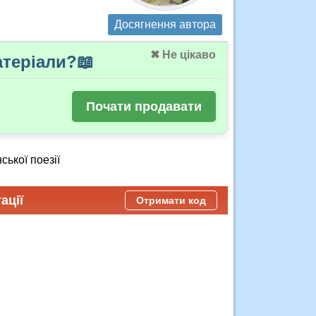
Досягнення автора
✖ Не цікаво
теріали?📖
Почати продавати
ської поезії
ації
Отримати код