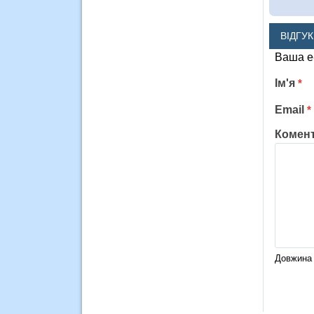
ВІДГУ
Ваша e
Ім'я
*
Email
*
Комен
Довжина 