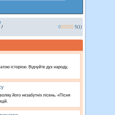
е
/
0
5
(
1
)
гатою історією. Відчуйте дух народу,
су
оліку його незабутніх пісень. «Пісня
цій.