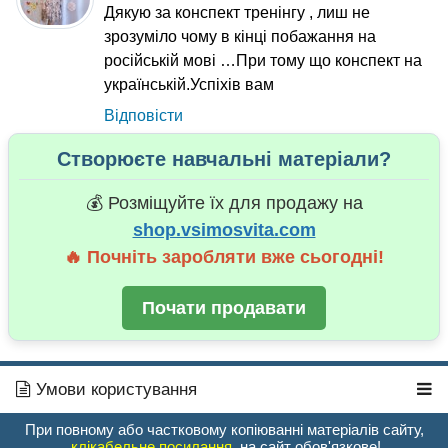
Дякую за конспект тренінгу , лиш не
зрозуміло чому в кінці побажання на
російській мові …При тому що конспект на
українській.Успіхів вам
Відповісти
Створюєте навчальні матеріали?
💰 Розміщуйте їх для продажу на
shop.vsimosvita.com
🔥 Почніть заробляти вже сьогодні!
Почати продавати
Умови користування
При повному або частковому копіюванні матеріалів сайту,
клікабельне посилання
на сайт обов'язкове!