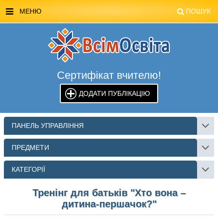
МЕНЮ
ПОШУК
ГОЛОВНА
МАГАЗИН ВСІМОСВІТА
Сертифікат вчителю!
СТЕНДИ ВСІМОСВІТА
ДОДАТИ ПУБЛІКАЦІЮ
РЕКЛАМА НА САЙТІ
КОНТАКТИ
ПАНЕЛЬ УПРАВЛІННЯ
ПОШУК
ПРЕДМЕТИ
КАТЕГОРІЇ
Тренінг для батьків "Хто вона –
дитина-першачок?"