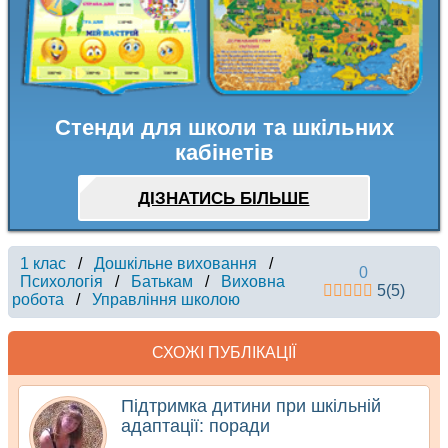
Стенди для школи та шкільних
кабінетів
ДІЗНАТИСЬ БІЛЬШЕ
1 клас
/
Дошкільне виховання
/
0
Психологія
/
Батькам
/
Виховна
5
(
5
)
робота
/
Управління школою
СХОЖІ ПУБЛІКАЦІЇ
Підтримка дитини при шкільній
адаптації: поради