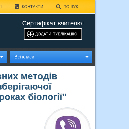
І
КОНТАКТИ
ПОШУК
Сертифікат вчителю!
ДОДАТИ ПУБЛІКАЦІЮ
Всі класи
них методів
берігаючої
роках біології"