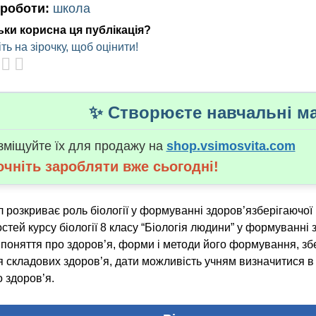
 роботи:
школа
ьки корисна ця публікація?
ть на зірочку, щоб оцінити!
✨ Створюєте навчальні ма
зміщуйте їх для продажу на
shop.vsimosvita.com
очніть заробляти вже сьогодні!
 розкриває роль біології у формуванні здоров’язберігаючої 
тей курсу біології 8 класу “Біологія людини” у формуванні 
поняття про здоров’я, форми і методи його формування, зб
 складових здоров’я, дати можливість учням визначитися в
 здоров’я.