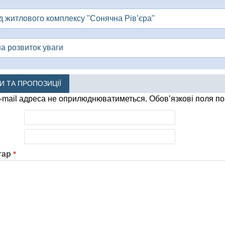
д житлового комплексу "Сонячна Рів’єра"
на розвиток уваги
КИ ТА ПРОПОЗИЦІЇ
-mail адреса не оприлюднюватиметься.
Обов’язкові поля п
тар
*