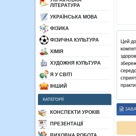
ЛІТЕРАТУРА
УКРАЇНСЬКА МОВА
ФІЗИКА
ФІЗИЧНА КУЛЬТУРА
Цей до
компет
ХІМІЯ
здоров
ХУДОЖНЯ КУЛЬТУРА
збереж
середо
Я У СВІТІ
сприят
практи
ІНШИЙ
КАТЕГОРІЇ
ЗАВ
КОНСПЕКТИ УРОКІВ
ПРЕЗЕНТАЦІЇ
ВИХОВНА РОБОТА