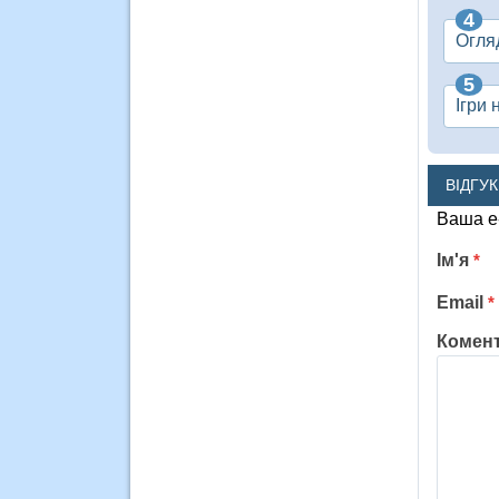
Огля
Ігри 
ВІДГУ
Ваша e
Ім'я
*
Email
*
Комен