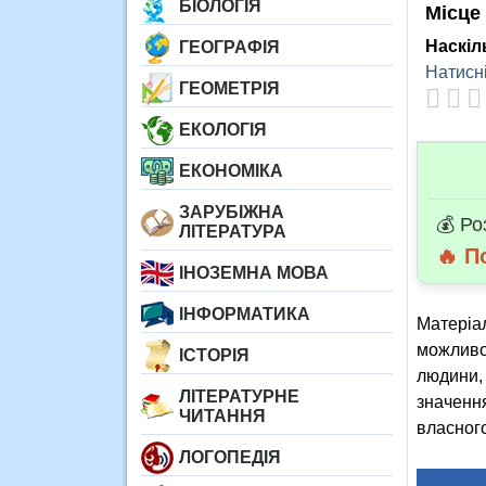
БІОЛОГІЯ
Місце
Наскіл
ГЕОГРАФІЯ
Натисні
ГЕОМЕТРІЯ
ЕКОЛОГІЯ
ЕКОНОМІКА
ЗАРУБІЖНА
💰 Ро
ЛІТЕРАТУРА
🔥 П
ІНОЗЕМНА МОВА
ІНФОРМАТИКА
Матеріал
можливос
ІСТОРІЯ
людини, 
ЛІТЕРАТУРНЕ
значення
ЧИТАННЯ
власного
ЛОГОПЕДІЯ