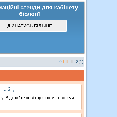
аційні стенди для кабінету
біології
ДІЗНАТИСЬ БІЛЬШЕ
0
3
(
1
)
о сайту
су! Відкрийте нові горизонти з нашими