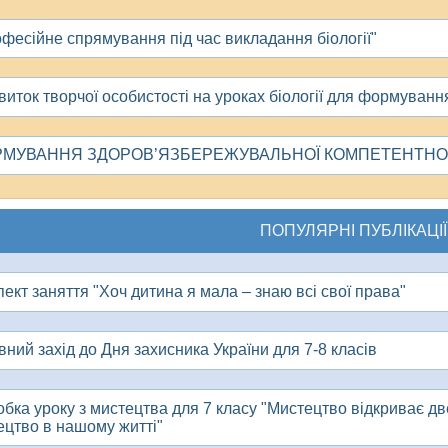
офесійне спрямування під час викладання біології"
звиток творчої особистості на уроках біології для формуванн
РМУВАННЯ ЗДОРОВ’ЯЗБЕРЕЖУВАЛЬНОЇ КОМПЕТЕНТНОСТІ
ПОПУЛЯРНІ ПУБЛІКАЦІЇ
ект заняття "Хоч дитина я мала – знаю всі свої права"
ний захід до Дня захисника України для 7-8 класів
обка уроку з мистецтва для 7 класу "Мистецтво відкриває дв
ецтво в нашому житті"