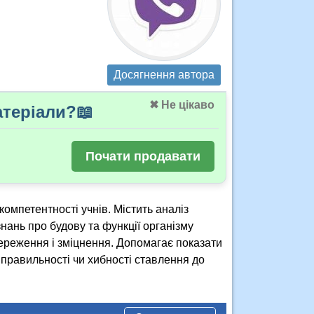
Досягнення автора
✖ Не цікаво
теріали?📖
Почати продавати
компетентності учнів. Містить аналіз
знань про будову та функції організму
ереження і зміцнення. Допомагає показати
 правильності чи хибності ставлення до