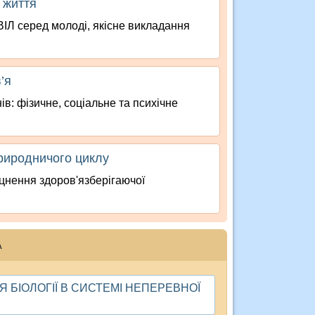
 життя
ІЛ серед молоді, якісне викладання
’я
в: фізичне, соціальне та психічне
риродничого циклу
іцнення здоров'язберігаючої
А
 БІОЛОГІЇ В СИСТЕМІ НЕПЕРЕВНОЇ