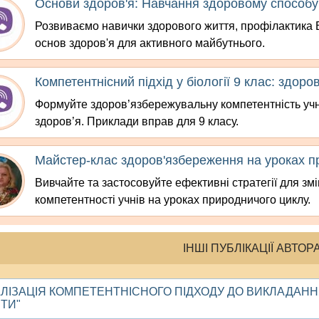
Основи здоров'я: Навчання здоровому способу
Розвиваємо навички здорового життя, профілактика В
основ здоров'я для активного майбутнього.
Компетентнісний підхід у біології 9 клас: здоров
Формуйте здоров’язбережувальну компетентність учні
здоров’я. Приклади вправ для 9 класу.
Майстер-клас здоров'язбереження на уроках п
Вивчайте та застосовуйте ефективні стратегії для зм
компетентності учнів на уроках природничого циклу.
ІНШІ ПУБЛІКАЦІЇ АВТОР
АЛІЗАЦІЯ КОМПЕТЕНТНІСНОГО ПІДХОДУ ДО ВИКЛАДАННЯ
ІТИ"