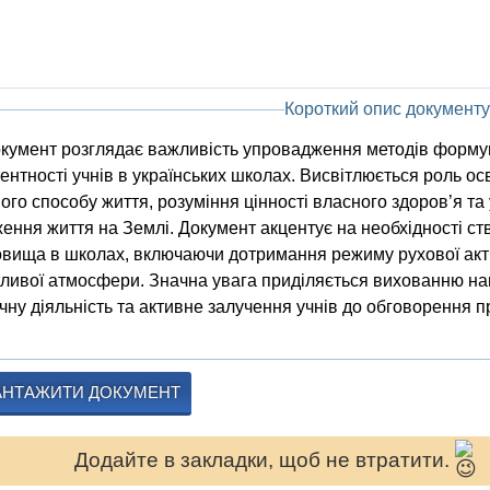
Короткий опис документу
кумент розглядає важливість упровадження методів форму
ентності учнів в українських школах. Висвітлюється роль осв
ого способу життя, розуміння цінності власного здоров’я та
ення життя на Землі. Документ акцентує на необхідності с
вища в школах, включаючи дотримання режиму рухової акт
ливої атмосфери. Значна увага приділяється вихованню на
чну діяльність та активне залучення учнів до обговорення 
АНТАЖИТИ ДОКУМЕНТ
Додайте в закладки, щоб не втратити.