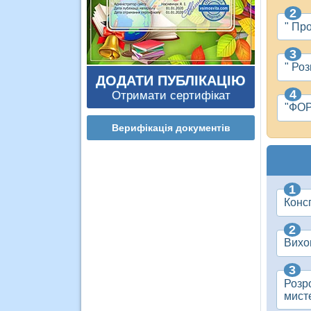
" Пр
" Ро
ДОДАТИ ПУБЛІКАЦІЮ
Отримати сертифікат
"ФО
Верифікація документів
Консп
Вихов
Розр
мист