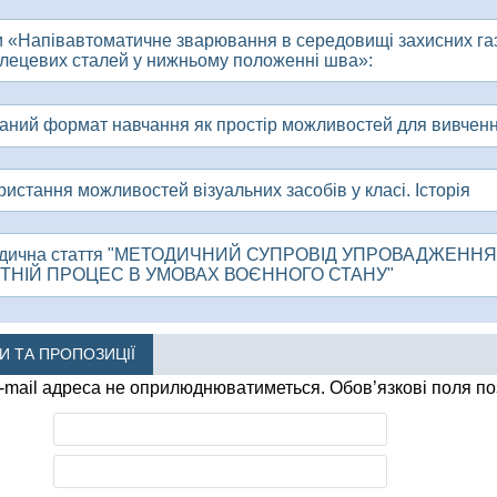
и «Напівавтоматичне зварювання в середовищі захисних газі
углецевих сталей у нижньому положенні шва»:
аний формат навчання як простір можливостей для вивченн
истання можливостей візуальних засобів у класі. Історія
дична стаття "МЕТОДИЧНИЙ СУПРОВІД УПРОВАДЖЕННЯ
ІТНІЙ ПРОЦЕС В УМОВАХ ВОЄННОГО СТАНУ"
КИ ТА ПРОПОЗИЦІЇ
-mail адреса не оприлюднюватиметься.
Обов’язкові поля п