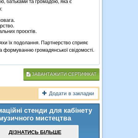
ю, батьками та громадою, яка є
:
повага.
рство.
альних проєктів.
яхи їх подолання. Партнерство сприяє
та формуванню громадянської свідомості.
ЗАВАНТАЖИТИ СЕРТИФІКАТ
Додати в закладки
аційні стенди для кабінету
музичного мистецтва
ДІЗНАТИСЬ БІЛЬШЕ