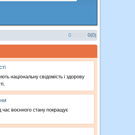
0
0
(
0
)
сті
ують національну свідомість і здорову
ті.
йни
під час воєнного стану покращує