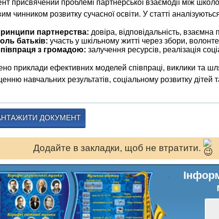
нт присвячений проблемі партнерської взаємодії між школо
им чинником розвитку сучасної освіти. У статті аналізуються
ринципи партнерства:
довіра, відповідальність, взаємна 
оль батьків:
участь у шкільному житті через збори, волонте
півпраця з громадою:
залучення ресурсів, реалізація соці
но приклади ефективних моделей співпраці, виклики та шл
енню навчальних результатів, соціальному розвитку дітей 
АНТАЖИТИ ДОКУМЕНТ
Додайте в закладки, щоб не втратити.
Інформ