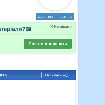
Досягнення автора
✖ Не цікаво
теріали?📖
Почати продавати
нта
Отримати код