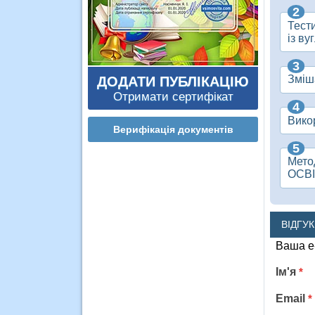
Тест
із в
Зміш
ДОДАТИ ПУБЛІКАЦІЮ
Отримати сертифікат
Викор
Верифікація документів
Мето
ОСВ
ВІДГУ
Ваша e
Ім'я
*
Email
*