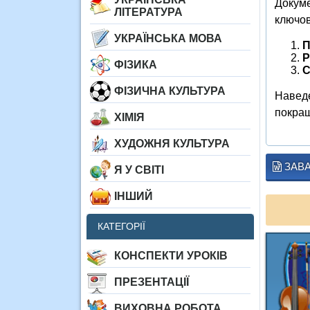
Докуме
ЛІТЕРАТУРА
ключов
УКРАЇНСЬКА МОВА
П
Р
ФІЗИКА
С
ФІЗИЧНА КУЛЬТУРА
Наведе
покращ
ХІМІЯ
ХУДОЖНЯ КУЛЬТУРА
ЗАВ
Я У СВІТІ
ІНШИЙ
КАТЕГОРІЇ
КОНСПЕКТИ УРОКІВ
ПРЕЗЕНТАЦІЇ
ВИХОВНА РОБОТА