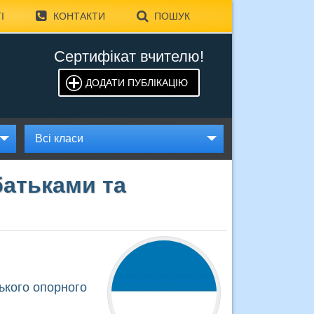
І
КОНТАКТИ
ПОШУК
Сертифікат вчителю!
ДОДАТИ ПУБЛІКАЦІЮ
Всі класи
батьками та
ького опорного