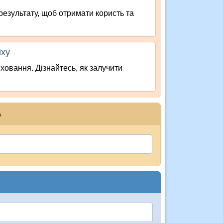
езультату, щоб отримати користь та
іху
ховання. Дізнайтесь, як залучити
А