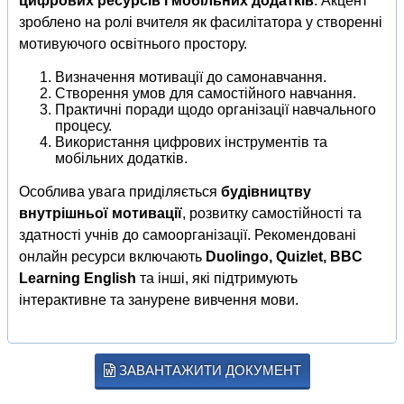
цифрових ресурсів і мобільних додатків
. Акцент
зроблено на ролі вчителя як фасилітатора у створенні
мотивуючого освітнього простору.
Визначення мотивації до самонавчання.
Створення умов для самостійного навчання.
Практичні поради щодо організації навчального
процесу.
Використання цифрових інструментів та
мобільних додатків.
Особлива увага приділяється
будівництву
внутрішньої мотивації
, розвитку самостійності та
здатності учнів до самоорганізації. Рекомендовані
онлайн ресурси включають
Duolingo, Quizlet, BBC
Learning English
та інші, які підтримують
інтерактивне та занурене вивчення мови.
ЗАВАНТАЖИТИ ДОКУМЕНТ