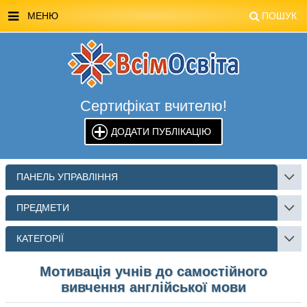
МЕНЮ
ПОШУК
ГОЛОВНА
МАГАЗИН ВСІМОСВІТА
Сертифікат вчителю!
СТЕНДИ ВСІМОСВІТА
ДОДАТИ ПУБЛІКАЦІЮ
РЕКЛАМА НА САЙТІ
КОНТАКТИ
ПАНЕЛЬ УПРАВЛІННЯ
ПОШУК
ПРЕДМЕТИ
КАТЕГОРІЇ
Мотивація учнів до самостійного
вивчення англійської мови