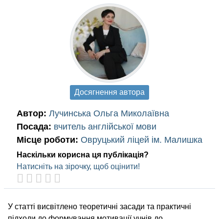
Досягнення автора
Автор:
Лучинська Ольга Миколаївна
Посада:
вчитель англійської мови
Місце роботи:
Овруцький ліцей ім. Малишка
Наскільки корисна ця публікація?
Натисніть на зірочку, щоб оцінити!
У статті висвітлено теоретичні засади та практичні
підходи до формування мотивації учнів до