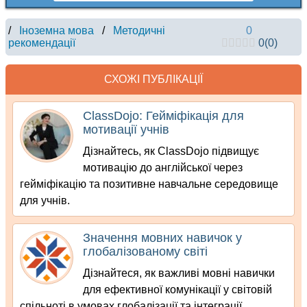
/
Іноземна мова
/
Методичні
0
рекомендації
0
(
0
)
СХОЖІ ПУБЛІКАЦІЇ
ClassDojo: Гейміфікація для
мотивації учнів
Дізнайтесь, як ClassDojo підвищує
мотивацію до англійської через
гейміфікацію та позитивне навчальне середовище
для учнів.
Значення мовних навичок у
глобалізованому світі
Дізнайтеся, як важливі мовні навички
для ефективної комунікації у світовій
спільноті в умовах глобалізації та інтеграції.