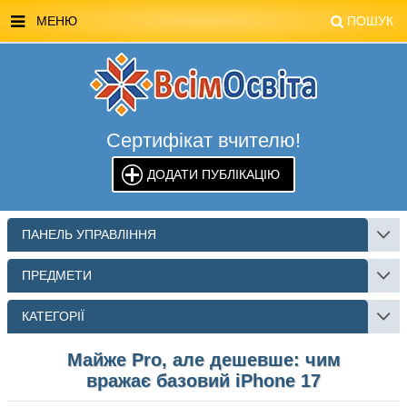
МЕНЮ
ПОШУК
ГОЛОВНА
МАГАЗИН ВСІМОСВІТА
Сертифікат вчителю!
СТЕНДИ ВСІМОСВІТА
ДОДАТИ ПУБЛІКАЦІЮ
РЕКЛАМА НА САЙТІ
КОНТАКТИ
ПАНЕЛЬ УПРАВЛІННЯ
ПОШУК
ПРЕДМЕТИ
КАТЕГОРІЇ
Майже Pro, але дешевше: чим
вражає базовий iPhone 17