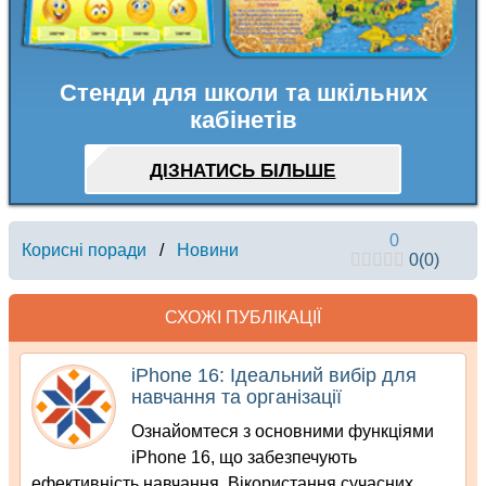
Стенди для школи та шкільних
кабінетів
ДІЗНАТИСЬ БІЛЬШЕ
0
Корисні поради
/
Новини
0
(
0
)
СХОЖІ ПУБЛІКАЦІЇ
iPhone 16: Ідеальний вибір для
навчання та організації
Ознайомтеся з основними функціями
iPhone 16, що забезпечують
ефективність навчання. Вікористання сучасних