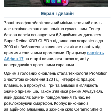
Екран і дизайн
Зовні телефон зберіг звичний мінімалістичний стиль,
але технічно екран став помітно сучаснішим. Тепер
базова версія оснащується 6,3-дюймовим дисплеєм
Super Retina XDR OLED з підвищеною яскравістю до
3000 ніт. Зображення залишається чітким навіть під
прямими сонячними променями. При цьому
вартість
Айфон 17
на старті виявилася такою ж, як і у
попередників з простішими екранами.
Одним з головних оновлень стала технологія ProMotion
з частотою оновлення 120 Гц. Інтерфейс працює
плавніше, а прокрутка, ігри та анімації виглядають
значно приємніше. Також з’явився режим Always-On,
який дозволяє бачити повідомлення та час, не
розблоковуючи смартфон. Корпус виконано з
авіаційного алюмінію, а захисне скло Ceramic Shield