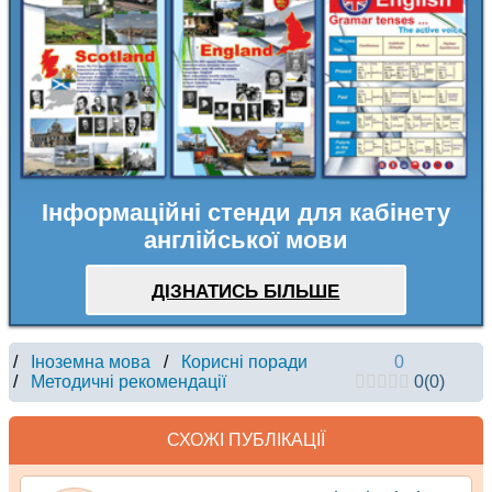
Інформаційні стенди для кабінету
англійської мови
ДІЗНАТИСЬ БІЛЬШЕ
/
Іноземна мова
/
Корисні поради
0
/
Методичні рекомендації
0
(
0
)
СХОЖІ ПУБЛІКАЦІЇ