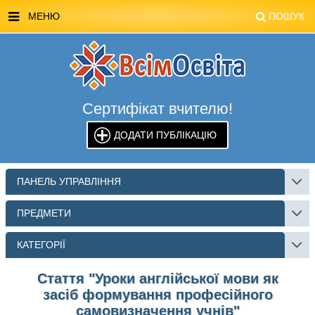
МЕНЮ
ПОШУК
ГОЛОВНА
МАГАЗИН ВСІМОСВІТА
Сертифікат вчителю!
СТЕНДИ ВСІМОСВІТА
ДОДАТИ ПУБЛІКАЦІЮ
РЕКЛАМА НА САЙТІ
КОНТАКТИ
ПАНЕЛЬ УПРАВЛІННЯ
ПОШУК
ПРЕДМЕТИ
КАТЕГОРІЇ
Стаття "Уроки англійської мови як
засіб формування професійного
самовизначення учнів"