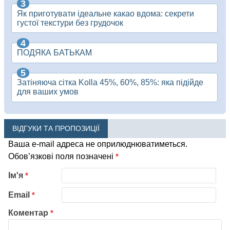
Як приготувати ідеальне какао вдома: секрети
густої текстури без грудочок
ПОДЯКА БАТЬКАМ
Затіняюча сітка Kolla 45%, 60%, 85%: яка підійде
для ваших умов
ВІДГУКИ ТА ПРОПОЗИЦІЇ
Ваша e-mail адреса не оприлюднюватиметься.
Обов’язкові поля позначені
*
Ім'я
*
Email
*
Коментар
*