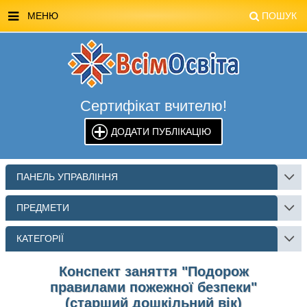
МЕНЮ
ПОШУК
ГОЛОВНА
МАГАЗИН ВСІМОСВІТА
Сертифікат вчителю!
СТЕНДИ ВСІМОСВІТА
ДОДАТИ ПУБЛІКАЦІЮ
РЕКЛАМА НА САЙТІ
КОНТАКТИ
ПАНЕЛЬ УПРАВЛІННЯ
ПОШУК
ПРЕДМЕТИ
КАТЕГОРІЇ
Конспект заняття "Подорож
правилами пожежної безпеки"
(старший дошкільний вік)