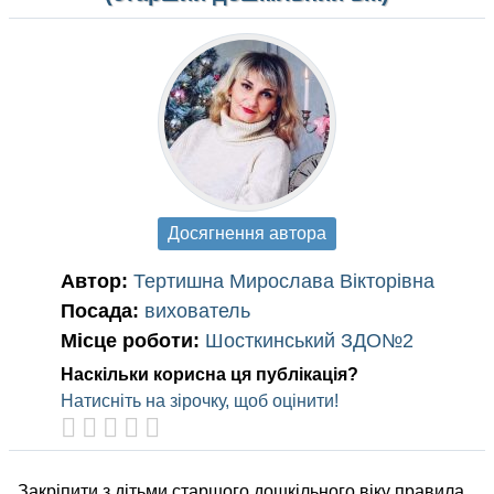
Досягнення автора
Автор:
Тертишна Мирослава Вікторівна
Посада:
вихователь
Місце роботи:
Шосткинський ЗДО№2
Наскільки корисна ця публікація?
Натисніть на зірочку, щоб оцінити!
Закріпити з дітьми старшого дошкільного віку правила