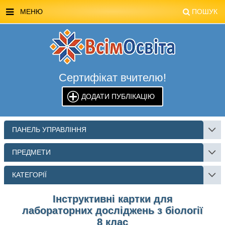
МЕНЮ
ПОШУК
ГОЛОВНА
МАГАЗИН ВСІМОСВІТА
Сертифікат вчителю!
СТЕНДИ ВСІМОСВІТА
ДОДАТИ ПУБЛІКАЦІЮ
РЕКЛАМА НА САЙТІ
КОНТАКТИ
ПАНЕЛЬ УПРАВЛІННЯ
ПОШУК
ПРЕДМЕТИ
КАТЕГОРІЇ
Інструктивні картки для
лабораторних досліджень з біології
8 клас