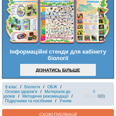
Інформаційні стенди для кабінету
біології
ДІЗНАТИСЬ БІЛЬШЕ
8 клас
/
Біологія
/
ОБЖ
/
Основи здоров'я
/
Матеріали до
0
уроків
/
Методичні рекомендації
/
0
(
0
)
Підручники та посібники
/
Учням
СХОЖІ ПУБЛІКАЦІЇ