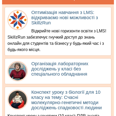
Оптимізація навчання з LMS:
відкриваємо нові можливості з
SkillzRun
Відкрийте нові горизонти освіти з LMS!
SkillzRun забезпечує гнучкий доступ до знань
онлайн для студентів та бізнесу у будь-який час і з
будь-якого місця.
Організація лабораторних
досліджень у класі без
спеціального обладнання
Конспект уроку з біології для 10
класу на тему: Счасні
молекулярно-генетичні методи
досліджень спадковості людини
Конспект уроку з генетики (10 клас): ПЛР-аналіз,