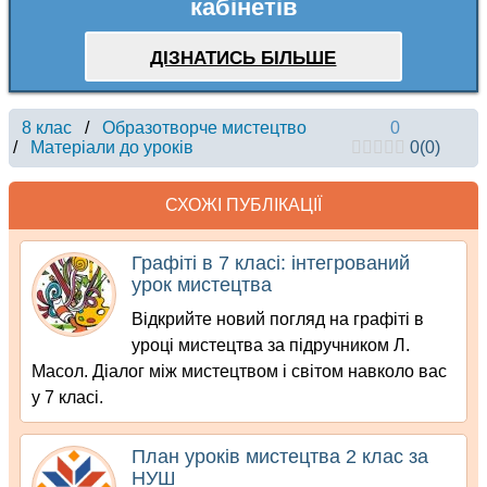
кабінетів
ДІЗНАТИСЬ БІЛЬШЕ
8 клас
/
Образотворче мистецтво
0
/
Матеріали до уроків
0
(
0
)
СХОЖІ ПУБЛІКАЦІЇ
Графіті в 7 класі: інтегрований
урок мистецтва
Відкрийте новий погляд на графіті в
уроці мистецтва за підручником Л.
Масол. Діалог між мистецтвом і світом навколо вас
у 7 класі.
План уроків мистецтва 2 клас за
НУШ