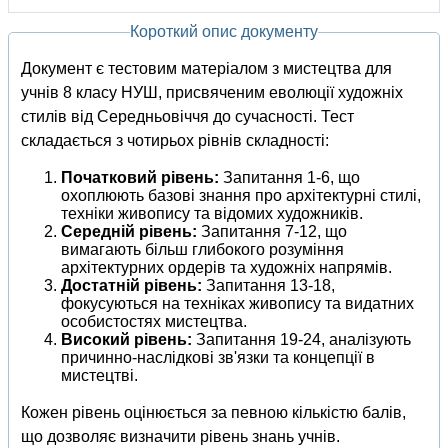
Короткий опис документу
Документ є тестовим матеріалом з мистецтва для
учнів 8 класу НУШ, присвяченим еволюції художніх
стилів від Середньовіччя до сучасності. Тест
складається з чотирьох рівнів складності:
Початковий рівень:
Запитання 1-6, що
охоплюють базові знання про архітектурні стилі,
техніки живопису та відомих художників.
Середній рівень:
Запитання 7-12, що
вимагають більш глибокого розуміння
архітектурних ордерів та художніх напрямів.
Достатній рівень:
Запитання 13-18,
фокусуються на техніках живопису та видатних
особистостях мистецтва.
Високий рівень:
Запитання 19-24, аналізують
причинно-наслідкові зв'язки та концепції в
мистецтві.
Кожен рівень оцінюється за певною кількістю балів,
що дозволяє визначити рівень знань учнів.