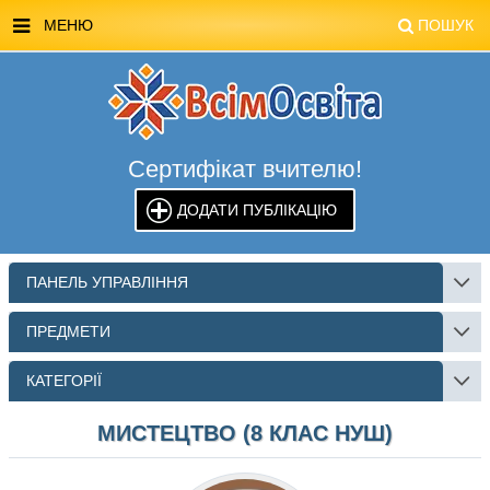
МЕНЮ
ПОШУК
ГОЛОВНА
МАГАЗИН ВСІМОСВІТА
Сертифікат вчителю!
СТЕНДИ ВСІМОСВІТА
ДОДАТИ ПУБЛІКАЦІЮ
РЕКЛАМА НА САЙТІ
КОНТАКТИ
ПАНЕЛЬ УПРАВЛІННЯ
ПОШУК
ПРЕДМЕТИ
КАТЕГОРІЇ
МИСТЕЦТВО (8 КЛАС НУШ)