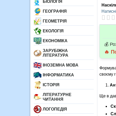
БІОЛОГІЯ
Наскіл
ГЕОГРАФІЯ
Натисні
ГЕОМЕТРІЯ
ЕКОЛОГІЯ
ЕКОНОМІКА
💰 Ро
ЗАРУБІЖНА
🔥 П
ЛІТЕРАТУРА
ІНОЗЕМНА МОВА
Формува
своєму 
ІНФОРМАТИКА
ІСТОРІЯ
Ан
ЛІТЕРАТУРНЕ
Ще в да
ЧИТАННЯ
Ск
ЛОГОПЕДІЯ
Сл