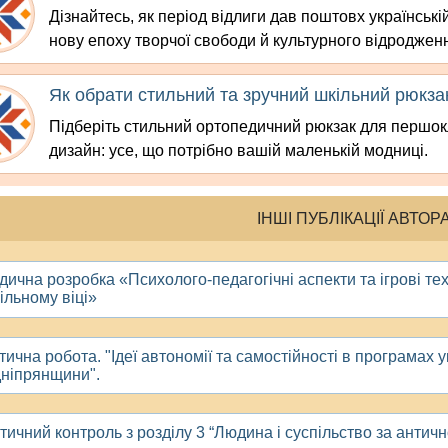
Дізнайтесь, як період відлиги дав поштовх українській
нову епоху творчої свободи й культурного відроджен
Як обрати стильний та зручний шкільний рюкза
Підберіть стильний ортопедичний рюкзак для першокл
дизайн: усе, що потрібно вашій маленькій модниці.
ІНШІ ПУБЛІКАЦІЇ АВТОР
ична розробка «Психолого-педагогічні аспекти та ігрові техн
ільному віці»
ична робота. "Ідеї автономії та самостійності в програмах у
ніпрянщини".
ичний контроль з розділу 3 “Людина і суспільство за антично