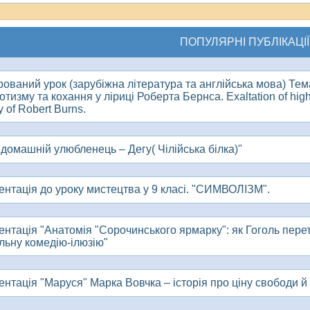
ПОПУЛЯРНІ ПУБЛІКАЦІЇ
рований урок (зарубіжна література та англійська мова) Тем
отизму та кохання у ліриці Роберта Бернса. Exaltation of high f
y of Robert Burns.
 домашній улюбленець – Дегу( Чілійська білка)"
ентація до уроку мистецтва у 9 класі. "СИМВОЛІЗМ".
ентація "Анатомія "Сорочинського ярмарку": як Гоголь пере
льну комедію-ілюзію"
нтація "Маруся" Марка Вовчка – історія про ціну свободи й д