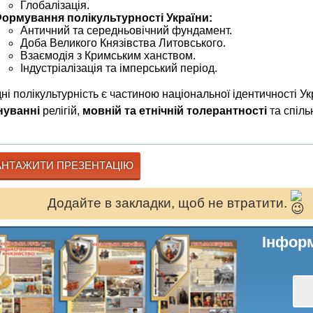
Глобалізація.
ормування полікультурності України:
Античний та середньовічний фундамент.
Доба Великого Князівства Литовського.
Взаємодія з Кримським ханством.
Індустріалізація та імперський період.
ні полікультурність є частиною національної ідентичності У
нуванні
релігій,
мовній та етнічній толерантності
та спіль
НТАЖИТИ ПРЕЗЕНТАЦІЮ
Додайте в закладки, щоб не втратити.
Інформ