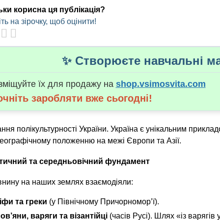
ьки корисна ця публікація?
ть на зірочку, щоб оцінити!
✨ Створюєте навчальні ма
зміщуйте їх для продажу на
shop.vsimosvita.com
очніть заробляти вже сьогодні!
ння полікультурності України.
Україна є унікальним прикла
географічному положенню на межі Європи та Азії.
тичний та середньовічний фундамент
внину на наших землях взаємодіяли:
іфи та греки
(у Північному Причорномор’ї).
ов’яни, варяги та візантійці
(часів Русі). Шлях «із варягів