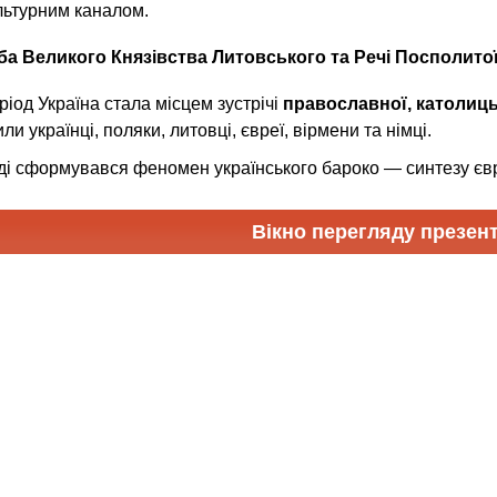
льтурним каналом.
ба Великого Князівства Литовського та Речі Посполито
ріод Україна стала місцем зустрічі
православної, католиць
или українці, поляки, литовці, євреї, вірмени та німці.
ді сформувався феномен українського бароко — синтезу єв
Вікно перегляду презент