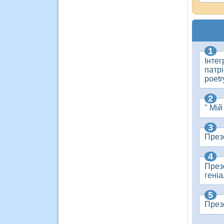
Інтег
патрі
poetr
" Мій
През
През
геніа
Презе