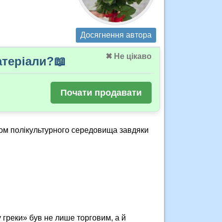
Досягнення автора
✖ Не цікаво
теріали?📖
Почати продавати
дом полікультурного середовища завдяки
 у греки» був не лише торговим, а й