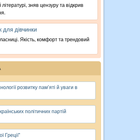
 літературі, зняв цензуру та відкрив
ня.
к для дівчинки
асниці. Якість, комфорт та трендовий
А
ології розвитку пам’яті й уваги в
країнських політичних партій
ї Греції”