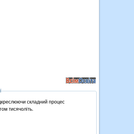
ї
підкреслюючи складний процес
гом тисячоліть.