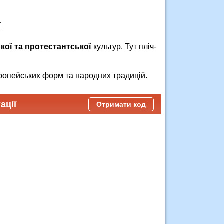
ї
кої та протестантської
культур. Тут пліч-
ропейських форм та народних традицій.
ації
Отримати код