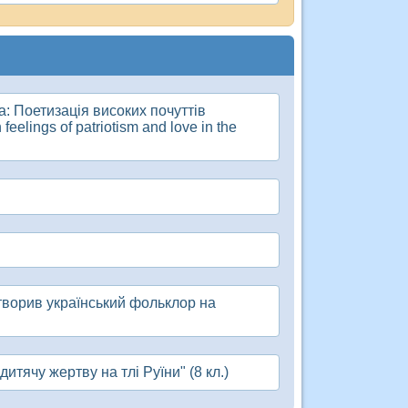
а: Поетизація високих почуттів
eelings of patriotism and love in the
творив український фольклор на
итячу жертву на тлі Руїни" (8 кл.)