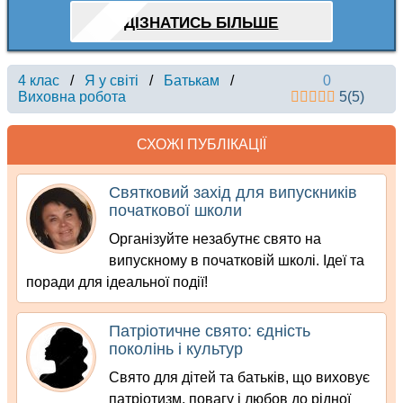
ДІЗНАТИСЬ БІЛЬШЕ
4 клас
/
Я у світі
/
Батькам
/
0
Виховна робота
5
(
5
)
СХОЖІ ПУБЛІКАЦІЇ
Святковий захід для випускників
початкової школи
Організуйте незабутнє свято на
випускному в початковій школі. Ідеї та
поради для ідеальної події!
Патріотичне свято: єдність
поколінь і культур
Свято для дітей та батьків, що виховує
патріотизм, повагу і любов до рідної