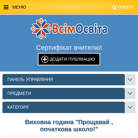
МЕНЮ
ПОШУК
ГОЛОВНА
МАГАЗИН ВСІМОСВІТА
Сертифікат вчителю!
СТЕНДИ ВСІМОСВІТА
ДОДАТИ ПУБЛІКАЦІЮ
РЕКЛАМА НА САЙТІ
КОНТАКТИ
ПАНЕЛЬ УПРАВЛІННЯ
ПОШУК
ПРЕДМЕТИ
КАТЕГОРІЇ
Виховна година "Прощавай ,
початкова школо!"