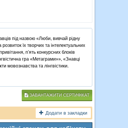
вців під назвою «Люби, вивчай рідну
а розвиток їх творчих та інтелектуальних
привітання, п'ять конкурсних блоків
гвістична гра «Метаграми»», «Знавці
кти мовознавства та лінгвістики.
ЗАВАНТАЖИТИ СЕРТИФІКАТ
Додати в закладки