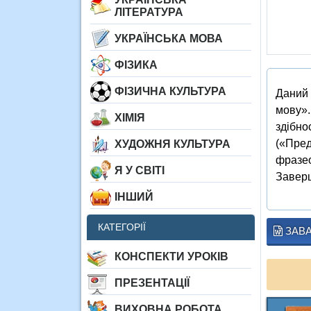
ЛІТЕРАТУРА
УКРАЇНСЬКА МОВА
ФІЗИКА
ФІЗИЧНА КУЛЬТУРА
Даний 
мову».
ХІМІЯ
здібно
(«Пред
ХУДОЖНЯ КУЛЬТУРА
фразео
Я У СВІТІ
Заверш
ІНШИЙ
КАТЕГОРІЇ
ЗАВ
КОНСПЕКТИ УРОКІВ
ПРЕЗЕНТАЦІЇ
ВИХОВНА РОБОТА