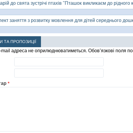
рій до свята зустрічі птахів "Пташок викликаєм до рідного 
ект заняття з розвитку мовлення для дітей середнього дошк
КИ ТА ПРОПОЗИЦІЇ
-mail адреса не оприлюднюватиметься.
Обов’язкові поля п
тар
*