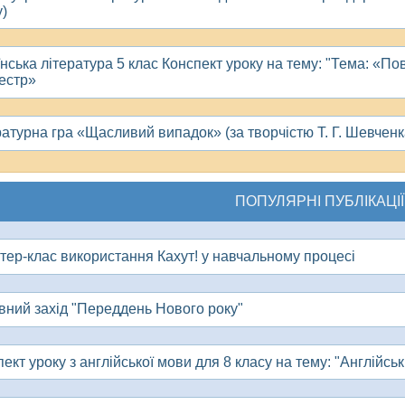
у)
їнська література 5 клас Конспект уроку на тему: "Тема: «П
местр»
ратурна гра «Щасливий випадок» (за творчістю Т. Г. Шевченк
ПОПУЛЯРНІ ПУБЛІКАЦІЇ
тер-клас використання Кахут! у навчальному процесі
вний захід "Переддень Нового року"
ект уроку з англійської мови для 8 класу на тему: "Англійські