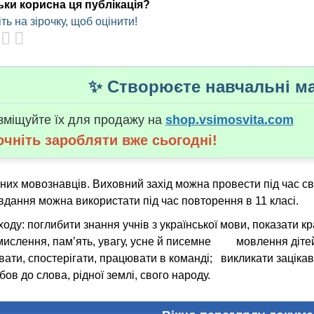
ьки корисна ця публікація?
ть на зірочку, щоб оцінити!
✨ Створюєте навчальні ма
зміщуйте їх для продажу на
shop.vsimosvita.com
очніть заробляти вже сьогодні!
них мовознавців. Виховний захід можна провести під час св
авдання можна використати під час повторення в 11 класі.
оду: поглибити знання учнів з української мови, показати к
мислення, пам’ять, увагу, усне й писемне мовлення дітей, ї
ати, спостерігати, працювати в команді; викликати заціка
бов до слова, рідної землі, свого народу.