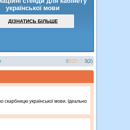
аційні стенди для кабінету
української мови
ДІЗНАТИСЬ БІЛЬШЕ
у
0
3
(
2
)
ро скарбницю української мови. Ідеально