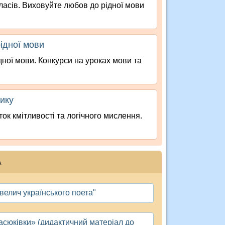
класів. Виховуйте любов до рідної мови
рідної мови
дної мови. Конкурси на уроках мови та
тику
ок кмітливості та логічного мислення.
А
 велич українського поета"
асюківки» (дидактичний матеріал до