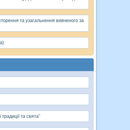
овторення та узагальнення вивченого за
а)
 традиції та свята"