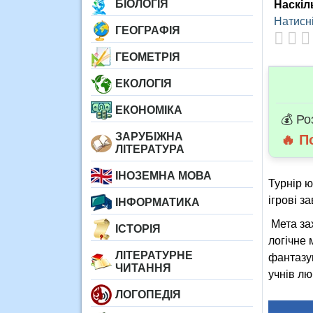
БІОЛОГІЯ
Наскіл
Натисні
ГЕОГРАФІЯ
ГЕОМЕТРІЯ
ЕКОЛОГІЯ
ЕКОНОМІКА
💰 Ро
ЗАРУБІЖНА
🔥 П
ЛІТЕРАТУРА
ІНОЗЕМНА МОВА
Турнір ю
ігрові з
ІНФОРМАТИКА
Мета зах
ІСТОРІЯ
логічне 
ЛІТЕРАТУРНЕ
фантазув
ЧИТАННЯ
учнів лю
ЛОГОПЕДІЯ