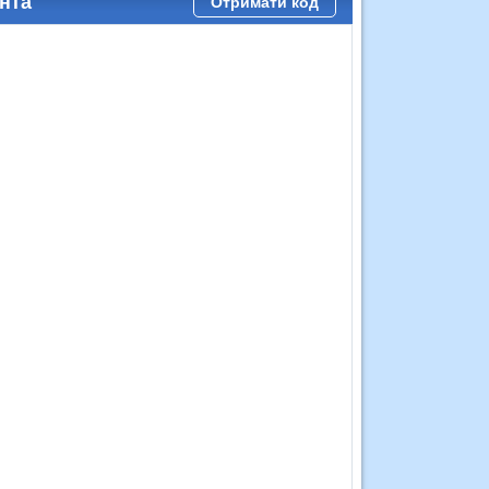
нта
Отримати код