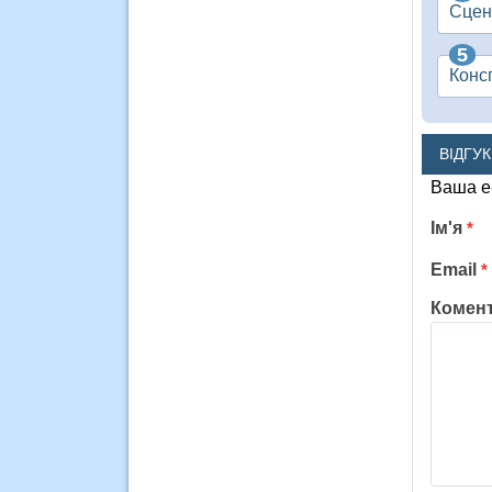
Сцена
Консп
ВІДГУ
Ваша e
Ім'я
*
Email
*
Комен