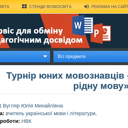
ВІТА
СТЕНДИ ВСІМОСВІТА
РЕКЛАМА НА САЙТ
Всі предмети
Турнір юних мовознавців
рідну мову
:
Вугляр Юлія Михайлівна
а:
вчитель української мови і літератури,
 роботи:
НВК