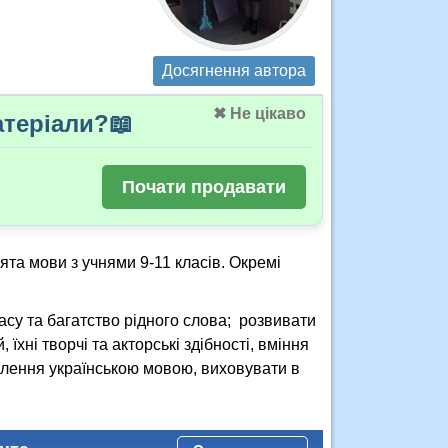
Досягнення автора
✖ Не цікаво
теріали?📖
Почати продавати
ята мови з учнями 9-11 класів. Окремі
расу та багатство рідного слова; розвивати
хні творчі та акторські здібності, вміння
влення українською мовою, виховувати в