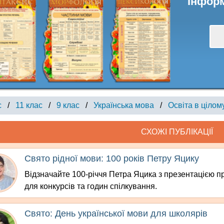
Інформ
с
/
11 клас
/
9 клас
/
Українська мова
/
Освіта в цілом
СХОЖІ ПУБЛІКАЦІЇ
Свято рідної мови: 100 років Петру Яцику
Відзначайте 100-річчя Петра Яцика з презентацією п
для конкурсів та годин спілкування.
Свято: День української мови для школярів