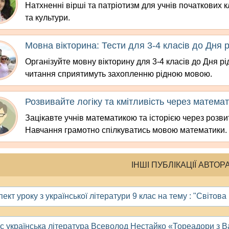
Натхненні вірші та патріотизм для учнів початкових 
та культури.
Мовна вікторина: Тести для 3-4 класів до Дня 
Організуйте мовну вікторину для 3-4 класів до Дня рі
читання сприятимуть захопленню рідною мовою.
Розвивайте логіку та кмітливість через матема
Зацікавте учнів математикою та історією через розвит
Навчання грамотно спілкуватись мовою математики.
ІНШІ ПУБЛІКАЦІЇ АВТОР
ект уроку з української літератури 9 клас на тему : "Світова
ас українська література Всеволод Нестайко «Тореадори з В