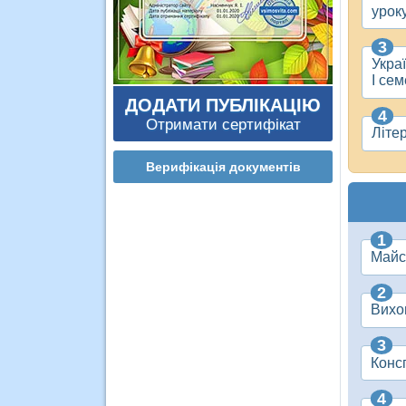
урок
Укра
І се
ДОДАТИ ПУБЛІКАЦІЮ
Отримати сертифікат
Літе
Верифікація документів
Майс
Вихо
Консп