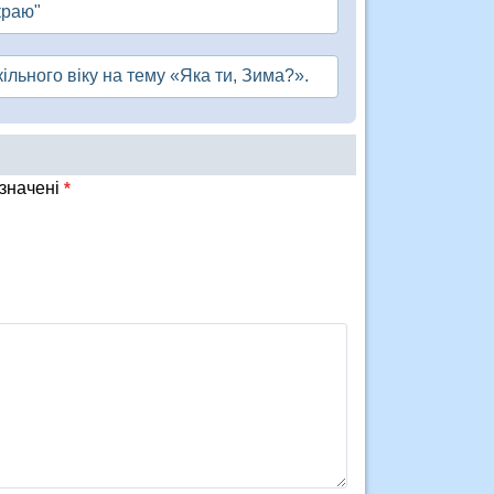
краю"
ільного віку на тему «Яка ти, Зима?».
означені
*