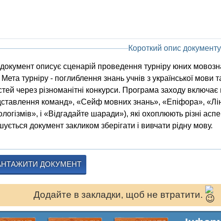
Короткий опис документу
документ описує сценарій проведення турніру юних мовозна
 Мета турніру - поглиблення знань учнів з української мови т
стей через різноманітні конкурси. Програма заходу включає 
ставлення команд», «Сейф мовних знань», «Епіфора», «Лін
логізмів», і «Відгадайте шаради»), які охоплюють різні аспе
ується документ закликом зберігати і вивчати рідну мову.
АНТАЖИТИ ДОКУМЕНТ
Додайте в закладки, щоб не втратити.