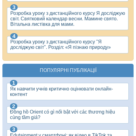
Розробка уроку з дистанційного курсу Я досліджую
світ. Святковий календар весни. Мамине свято.
Вітальна листівка для мами.
Розробка уроку з дистанційного курсу "Я
досліджую світ". Розділ: «Я пізнаю природу»
ПОПУЛЯРНІ ПУБЛІКАЦІЇ
Як навчити учнів критично оцінювати онлайн-
контент
Đồng hồ Orient có gì nổi bật với các thương hiệu
cùng tầm giá?
​Edutainment у смартфоні: як відео в TikTok та