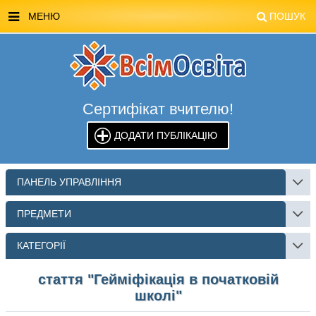
МЕНЮ
ПОШУК
ГОЛОВНА
МАГАЗИН ВСІМОСВІТА
Сертифікат вчителю!
СТЕНДИ ВСІМОСВІТА
ДОДАТИ ПУБЛІКАЦІЮ
РЕКЛАМА НА САЙТІ
КОНТАКТИ
ПАНЕЛЬ УПРАВЛІННЯ
ПОШУК
ПРЕДМЕТИ
КАТЕГОРІЇ
стаття "Гейміфікація в початковій
школі"