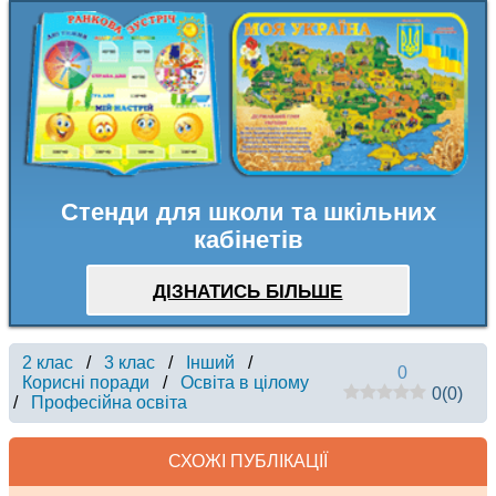
Стенди для школи та шкільних
кабінетів
ДІЗНАТИСЬ БІЛЬШЕ
2 клас
/
3 клас
/
Інший
/
0
Корисні поради
/
Освіта в цілому
0
(
0
)
/
Професійна освіта
СХОЖІ ПУБЛІКАЦІЇ