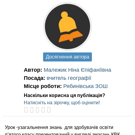
Досягнення автора
Автор:
Малежик Ніна Єпіфаніївна
Посада:
вчитель географії
Місце роботи:
Рябинівська ЗОШ
Наскільки корисна ця публікація?
Натисніть на зірочку, щоб оцінити!
Урок -узагальнення знань для здобувачів освіти
п’ятого класу презентований у вигляді змагань КВК