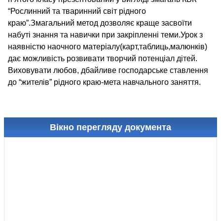
“Рослинний та тваринний світ рідного
краю”.Змагальний метод дозволяє краще засвоїти
набуті знання та навички при закріпленні теми.Урок з
наявністю наочного матеріалу(карт,таблиць,малюнків)
дає можливість розвивати творчий потенціал дітей.
Виховувати любов, дбайливе господарське ставлення
до “жителів” рідного краю-мета навчального заняття.
Вікно перегляду документа