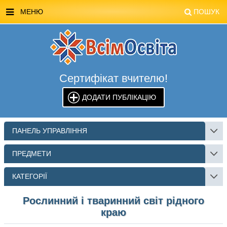
МЕНЮ
ПОШУК
ГОЛОВНА
МАГАЗИН ВСІМОСВІТА
Сертифікат вчителю!
СТЕНДИ ВСІМОСВІТА
ДОДАТИ ПУБЛІКАЦІЮ
РЕКЛАМА НА САЙТІ
КОНТАКТИ
ПАНЕЛЬ УПРАВЛІННЯ
ПОШУК
ПРЕДМЕТИ
КАТЕГОРІЇ
Рослинний і тваринний світ рідного
краю