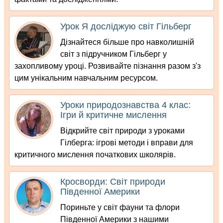
Урок Я досліджую світ Гільберг
Дізнайтеся більше про навколишній
світ з підручником Гільберг у
захопливому уроці. Розвивайте пізнання разом з'з
цим унікальним навчальним ресурсом.
Уроки природознавства 4 клас:
Ігри й критичне мислення
Відкрийте світ природи з уроками
Гілберга: ігрові методи і вправи для
критичного мислення початкових школярів.
Кросворди: Світ природи
Південної Америки
Пориньте у світ фауни та флори
Південної Америки з нашими