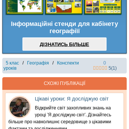
Інформаційні стенди для кабінету
географіїї
ДІЗНАТИСЬ БІЛЬШЕ
5 клас
/
Географія
/
Конспекти
0
уроків
5
(
1
)
СХОЖІ ПУБЛІКАЦІЇ
Цікаві уроки: Я досліджую світ
Відкрийте світ захопливих знань на
уроці 'Я досліджую світ'. Дізнайтесь
більше про навколишнє середовище з цікавими
фактами та дослідженнями.