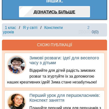
інших.
ДІЗНАТИСЬ БІЛЬШЕ
1 клас
/
Я у світі
/
Конспекти
2
уроків
0
(
0
)
СХОЖІ ПУБЛІКАЦІЇ
Зимові розваги: Ідеї для веселого
часу з дітьми
Відкрийте для дітей радість зимових
розваг та згуртуйте їх за допомогою
наших креативних ідей! Зима стане незабутньою!
Перший урок для першокласників:
Конспект заняття
Плануйте перший урок для першачків з