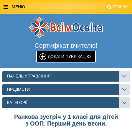
МЕНЮ
ПОШУК
ГОЛОВНА
МАГАЗИН ВСІМОСВІТА
Сертифікат вчителю!
СТЕНДИ ВСІМОСВІТА
ДОДАТИ ПУБЛІКАЦІЮ
РЕКЛАМА НА САЙТІ
КОНТАКТИ
ПАНЕЛЬ УПРАВЛІННЯ
ПОШУК
ПРЕДМЕТИ
КАТЕГОРІЇ
Ранкова зустріч у 1 класі для дітей
з ООП. Перший день весни.