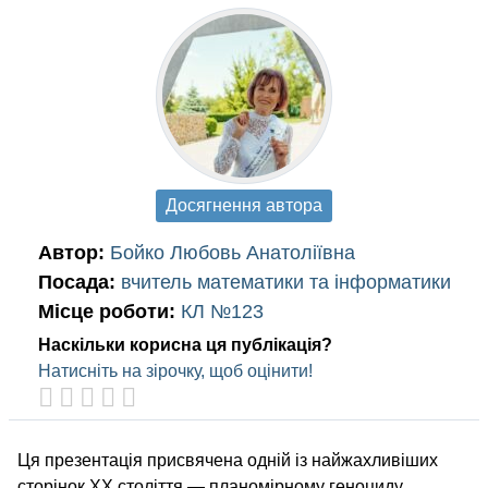
Досягнення автора
Автор:
Бойко Любовь Анатоліївна
Посада:
вчитель математики та інформатики
Місце роботи:
КЛ №123
Наскільки корисна ця публікація?
Натисніть на зірочку, щоб оцінити!
Ця презентація присвячена одній із найжахливіших
сторінок ХХ століття — планомірному геноциду