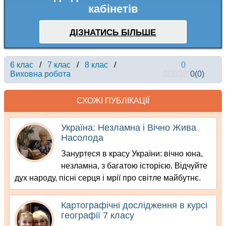
кабінетів
ДІЗНАТИСЬ БІЛЬШЕ
6 клас
/
7 клас
/
8 клас
/
0
Виховна робота
0
(
0
)
СХОЖІ ПУБЛІКАЦІЇ
Україна: Незламна і Вічно Жива
Насолода
Зануртеся в красу України: вічно юна,
незламна, з багатою історією. Відчуйте
дух народу, пісні серця і мрії про світле майбутнє.
Картографічні дослідження в курсі
географії 7 класу