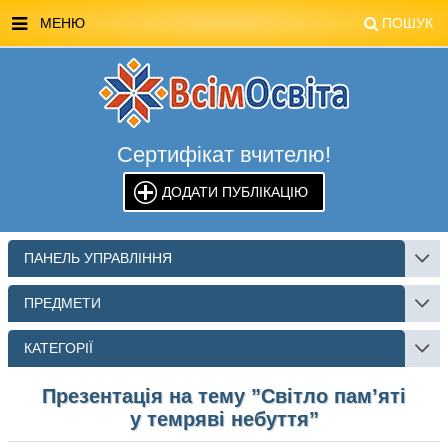
МЕНЮ
ПОШУК
ГОЛОВНА
МАГАЗИН ВСІМОСВІТА
Сертифікат вчителю!
СТЕНДИ ВСІМОСВІТА
ДОДАТИ ПУБЛІКАЦІЮ
РЕКЛАМА НА САЙТІ
КОНТАКТИ
ПАНЕЛЬ УПРАВЛІННЯ
ПОШУК
ПРЕДМЕТИ
КАТЕГОРІЇ
Презентація на тему ”Світло пам’яті
у темряві небуття”