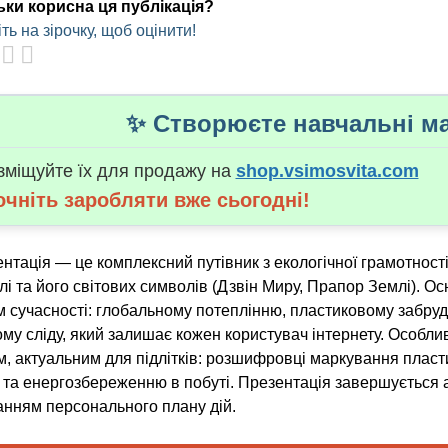
ьки корисна ця публікація?
ть на зірочку, щоб оцінити!
✨ Створюєте навчальні ма
зміщуйте їх для продажу на
shop.vsimosvita.com
очніть заробляти вже сьогодні!
нтація — це комплексний путівник з екологічної грамотності
і та його світових символів (Дзвін Миру, Прапор Землі). 
м сучасності: глобальному потеплінню, пластиковому забру
у сліду, який залишає кожен користувач інтернету. Особли
, актуальним для підлітків: розшифровці маркування пласти
 та енергозбереженню в побуті. Презентація завершується а
нням персонального плану дій.