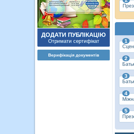
През
ДОДАТИ ПУБЛІКАЦІЮ
Отримати сертифікат
Сцен
Верифікація документів
Батьк
Батьк
Міжн
Презе