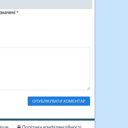
означені
*
іше
Політика конфіденційності