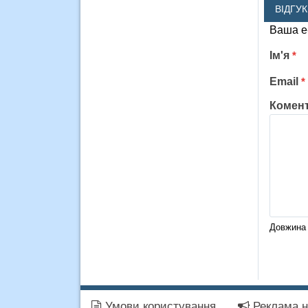
ВІДГУ
Ваша e
Ім'я
*
Email
*
Комен
Довжина 
Умови користування
Реклама н