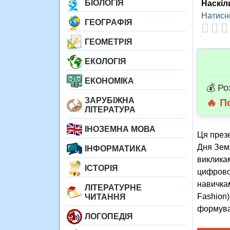
БІОЛОГІЯ
Наскіл
Натисні
ГЕОГРАФІЯ
ГЕОМЕТРІЯ
ЕКОЛОГІЯ
ЕКОНОМІКА
💰 Ро
ЗАРУБІЖНА
🔥 П
ЛІТЕРАТУРА
ІНОЗЕМНА МОВА
Ця презе
Дня Земл
ІНФОРМАТИКА
виклика
ІСТОРІЯ
цифровом
навичкам
ЛІТЕРАТУРНЕ
Fashion)
ЧИТАННЯ
формува
ЛОГОПЕДІЯ