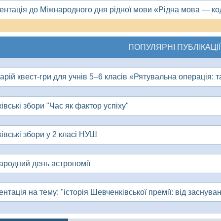
ентація до Міжнародного дня рідної мови «Рідна мова — код
ПОПУЛЯРНІ ПУБЛІКАЦІЇ
арій квест-гри для учнів 5–6 класів «Рятувальна операція: 
івські збори "Час як фактор успіху"
івські збори у 2 класі НУШ
ародний день астрономії
нтація на тему: "історія Шевченківської премії: від заснуван