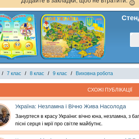
Додайте в закладки, щоб не втратити.
Стен
/
7 клас
/
8 клас
/
9 клас
/
Виховна робота
СХОЖІ ПУБЛІКАЦІЇ
Україна: Незламна і Вічно Жива Насолода
Зануртеся в красу України: вічно юна, незламна, з ба
пісні серця і мрії про світле майбутнє.