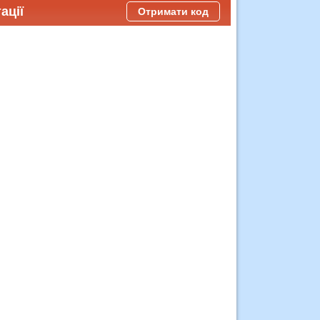
ації
Отримати код