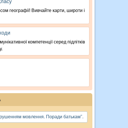
класу
сом географії! Вивчайте карти, широти і
дходи
унікативної компетенції серед підлітків
у.
А
 порушенням мовлення. Поради батькам".