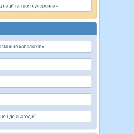
 нації та твоя суперсила»
таємниця капелюхів»
ня і до сьогодні"