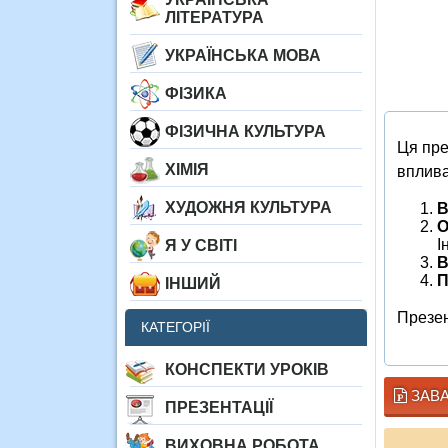
ЛІТЕРАТУРА
УКРАЇНСЬКА МОВА
ФІЗИКА
ФІЗИЧНА КУЛЬТУРА
Ця пре
ХІМІЯ
вплива
ХУДОЖНЯ КУЛЬТУРА
В
О
І
Я У СВІТІ
В
П
ІНШИЙ
Презен
КАТЕГОРІЇ
КОНСПЕКТИ УРОКІВ
ЗАВА
ПРЕЗЕНТАЦІЇ
ВИХОВНА РОБОТА