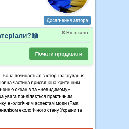
Досягнення автора
✖ Не цікаво
теріали?📖
Почати продавати
. Вона починається з історії заснування
Основна частина присвячена критичним
дненню океанів та «невидимому»
ва увага приділяється практичним
ку, екологічним аспектам моди (Fast
налізом екологічного стану України та