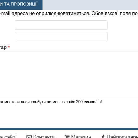
КИ ТА ПРОПОЗИЦІЇ
-mail адреса не оприлюднюватиметься.
Обов’язкові поля п
тар
*
коментаря повинна бути не меншою ніж 200 символів!
а сайті
Контакти
Магазин
Найпопулярн