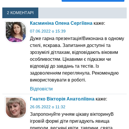
2 КОМЕНТАРІ
Касминіна Олена Сергіївна
каже:
07.06.2022 о 15:39
Дуже гарна презентація!Виконана в одному
стилі, яскрава. Запитання доступні та
зрозумілі дітлахам, відповідають віковим
особливостям. Цікавими є підказки чи
відповіді до завдань та тестів. Із
задоволенням переглянула. Рекомендую
використовувати в роботі.
Відповісти
Гнатко Вікторія Анатоліївна
каже:
26.05.2022 о 11:32
Запропонуйте учням цікаву вікторинуВ
ігровій формі діти пригадують явища
природи, весняні квіти, таврини, свята