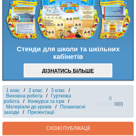
Стенди для школи та шкільних
кабінетів
ДІЗНАТИСЬ БІЛЬШЕ
1 клас
/
2 клас
/
3 клас
/
Виховна робота
/
Гурткова
0
робота
/
Конкурси та ігри
/
0
(
0
)
Матеріали до уроків
/
Позакласні
заходи
/
Презентації
СХОЖІ ПУБЛІКАЦІЇ