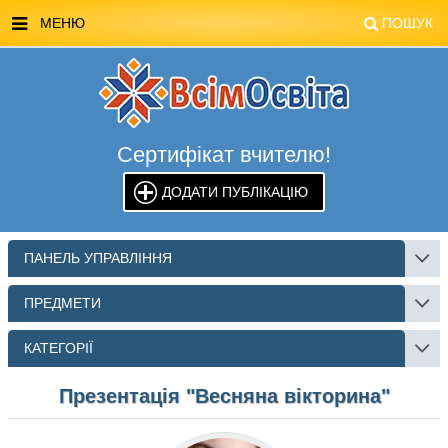
МЕНЮ
ПОШУК
ГОЛОВНА
МАГАЗИН ВСІМОСВІТА
Сертифікат вчителю!
СТЕНДИ ВСІМОСВІТА
ДОДАТИ ПУБЛІКАЦІЮ
РЕКЛАМА НА САЙТІ
КОНТАКТИ
ПАНЕЛЬ УПРАВЛІННЯ
ПОШУК
ПРЕДМЕТИ
КАТЕГОРІЇ
Презентація "Весняна вікторина"