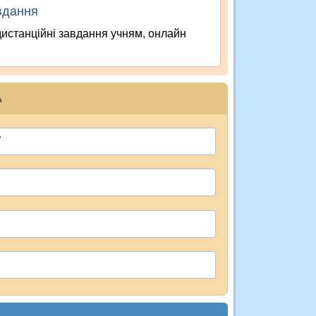
вдання
дистанційні завдання учням, онлайн
А
"