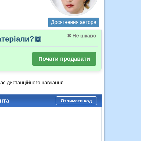
Досягнення автора
✖ Не цікаво
теріали?📖
Почати продавати
час дистанційного навчання
нта
Отримати код