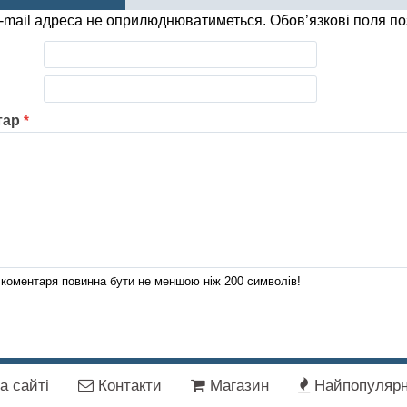
-mail адреса не оприлюднюватиметься.
Обов’язкові поля п
тар
*
коментаря повинна бути не меншою ніж 200 символів!
а сайті
Контакти
Магазин
Найпопулярн