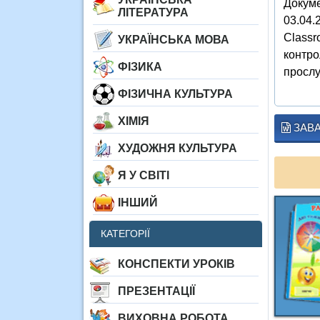
Докуме
ЛІТЕРАТУРА
03.04.
Classr
УКРАЇНСЬКА МОВА
контро
ФІЗИКА
прослу
ФІЗИЧНА КУЛЬТУРА
ХІМІЯ
ЗАВ
ХУДОЖНЯ КУЛЬТУРА
Я У СВІТІ
ІНШИЙ
КАТЕГОРІЇ
КОНСПЕКТИ УРОКІВ
ПРЕЗЕНТАЦІЇ
ВИХОВНА РОБОТА