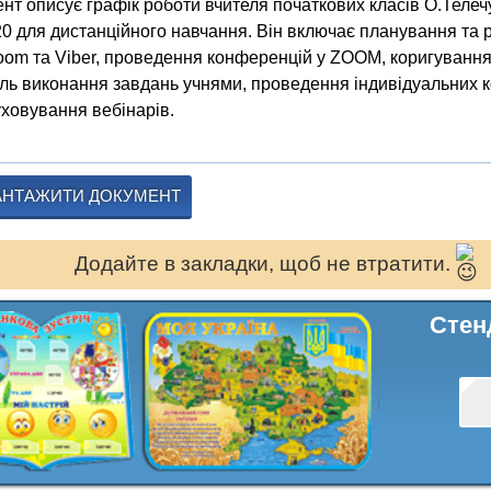
нт описує графік роботи вчителя початкових класів О.Телечу
20 для дистанційного навчання. Він включає планування та
oom та Viber, проведення конференцій у ZOOM, коригуванн
ль виконання завдань учнями, проведення індивідуальних ко
ховування вебінарів.
АНТАЖИТИ ДОКУМЕНТ
Додайте в закладки, щоб не втратити.
Стен