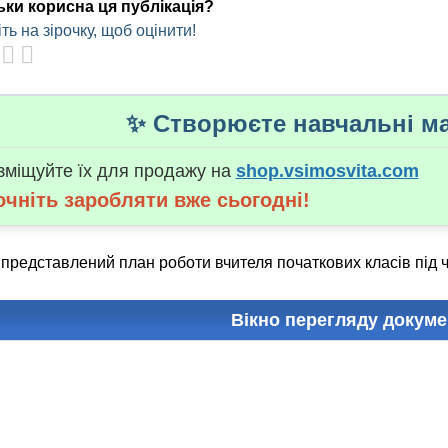
ьки корисна ця публікація?
ть на зірочку, щоб оцінити!
✨ Створюєте навчальні ма
зміщуйте їх для продажу на
shop.vsimosvita.com
очніть заробляти вже сьогодні!
 представлений план роботи вчителя початкових класів під 
Вікно перегляду докуме