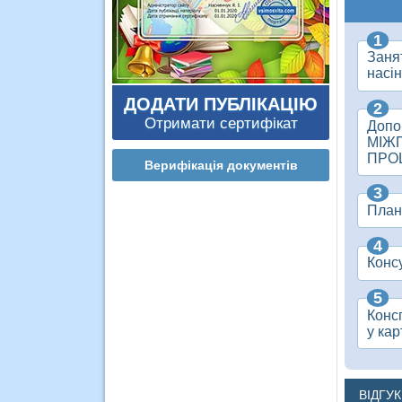
Заня
насі
ДОДАТИ ПУБЛІКАЦІЮ
Отримати сертифікат
Допо
МІЖП
ПРО
Верифікація документів
План
Консу
Консп
у кар
ВІДГУ