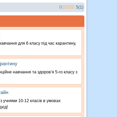
0
5
(
1
)
у
авчання для 6 класу під час карантину,
арантину
ційне навчання та здоров'я 5-го класу з
лайн
 з учнями 10-12 класів в умовах
хід!