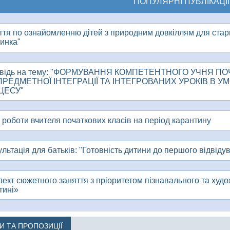
ПОПУЛЯРНІ ПУБЛІКАЦІЇ
ття по ознайомленню дітей з природним довкіллям для стар
нинка"
відь на тему: "ФОРМУВАННЯ КОМПЕТЕНТНОГО УЧНЯ П
РЕДМЕТНОЇ ІНТЕГРАЦІЇ ТА ІНТЕГРОВАНИХ УРОКІВ В 
ЦЕСУ"
 роботи вчителя початкових класів на період карантину
льтація для батьків: "Готовність дитини до першого відвіду
ект сюжетного заняття з пріоритетом пізнавального та худо
тині»
КИ ТА ПРОПОЗИЦІЇ