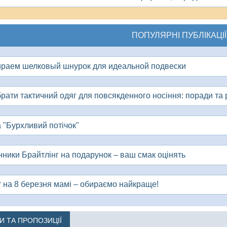
ПОПУЛЯРНІ ПУБЛІКАЦІЇ
раем шелковый шнурок для идеальной подвески
брати тактичний одяг для повсякденного носіння: поради та 
 "Бурхливий потічок"
нники Брайтлінг на подарунок – ваш смак оцінять
т на 8 березня мамі – обираємо найкраще!
КИ ТА ПРОПОЗИЦІЇ