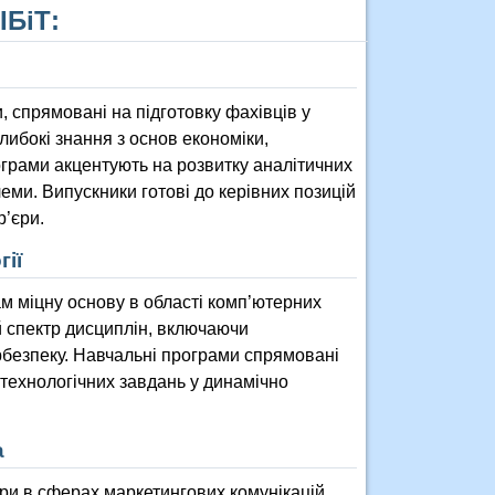
ІБіТ:
, спрямовані на підготовку фахівців у
либокі знання з основ економіки,
ограми акцентують на розвитку аналітичних
еми. Випускники готові до керівних позицій
р’єри.
ії
м міцну основу в області комп’ютерних
й спектр дисциплін, включаючи
ербезпеку. Навчальні програми спрямовані
 технологічних завдань у динамічно
а
єри в сферах маркетингових комунікацій,