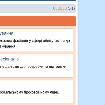
0
5
(
1
)
кування
ожних фахівців у сфері обліку: зміни до
аткування.
фесіоналів
пеціалістів для розробки та підтримки
таробільському професійному ліцеї.