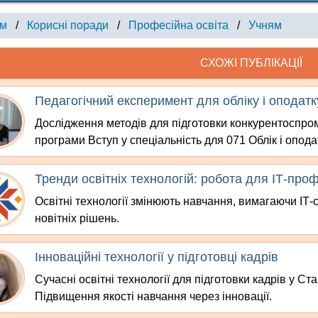
ам
/
Корисні поради
/
Професійна освіта
/
Учням
СХОЖІ ПУБЛІКАЦІЇ
Педагогічний експеримент для обліку і оподат
Дослідження методів для підготовки конкурентоспром
програми Вступ у спеціальність для 071 Облік і опод
Тренди освітніх технологій: робота для ІТ-про
Освітні технології змінюють навчання, вимагаючи ІТ-с
новітніх рішень.
Інноваційні технології у підготовці кадрів
Сучасні освітні технології для підготовки кадрів у С
Підвищення якості навчання через інновації.