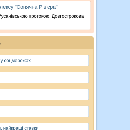
ексу "Сонячна Рів'єра"
 Русанівською протокою. Довгострокова
А
ь у соцмережах
, найкращі ставки