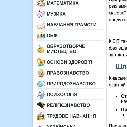
МАТЕМАТИКА
реклами 
масової 
МУЗИКА
продукті
НАВЧАННЯ ГРАМОТИ
ОБЖ
КІБіТ та
ОБРАЗОТВОРЧЕ
фахівці
МИСТЕЦТВО
звітність
ОСНОВИ ЗДОРОВ’Я
Шля
ПРАВОЗНАВСТВО
Київськи
ПРИРОДОЗНАВСТВО
освітній
ПСИХОЛОГІЯ
Ст
на
РЕЛІГІЄЗНАВСТВО
Пр
те
ТРУДОВЕ НАВЧАННЯ
Паралел
УКРАЇНСЬКА