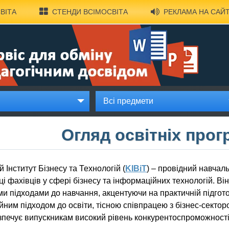
ВІТА
СТЕНДИ ВСІМОСВІТА
РЕКЛАМА НА САЙТ
Всі предмети
Огляд освітніх прог
й Інститут Бізнесу та Технологій (
KIBiT
) – провідний навчаль
ці фахівців у сфері бізнесу та інформаційних технологій. Він
и підходами до навчання, акцентуючи на практичній підготов
йним підходом до освіти, тісною співпрацею з бізнес-секто
печує випускникам високий рівень конкурентоспроможності 