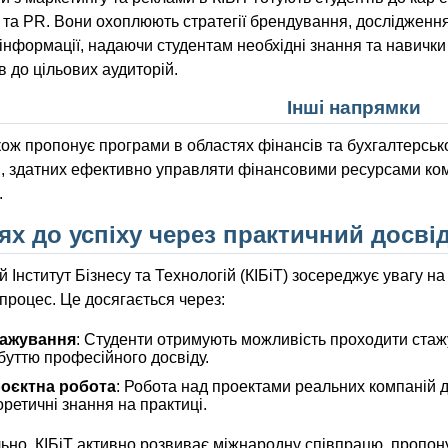
та PR. Вони охоплюють стратегії брендування, дослідження
інформації, надаючи студентам необхідні знання та навички 
в до цільових аудиторій.
Інші напрямки
кож пропонує програми в областях фінансів та бухгалтерськог
в, здатних ефективно управляти фінансовими ресурсами ком
.
х до успіху через практичний досві
й Інститут Бізнесу та Технологій (КІБіТ) зосереджує увагу н
 процес. Це досягається через:
ажування
: Студенти отримують можливість проходити стаж
буттю професійного досвіду.
оєктна робота
: Робота над проектами реальних компаній 
оретичні знання на практиці.
ьно, КІБіТ активно розвиває міжнародну співпрацю, пропон