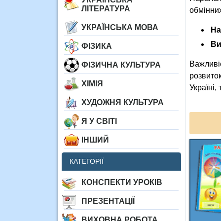
ЛІТЕРАТУРА
обмінних
УКРАЇНСЬКА МОВА
На
Ви
ФІЗИКА
Важливіс
ФІЗИЧНА КУЛЬТУРА
розвиток
ХІМІЯ
Україні,
ХУДОЖНЯ КУЛЬТУРА
Я У СВІТІ
ІНШИЙ
КАТЕГОРІЇ
КОНСПЕКТИ УРОКІВ
ПРЕЗЕНТАЦІЇ
ВИХОВНА РОБОТА