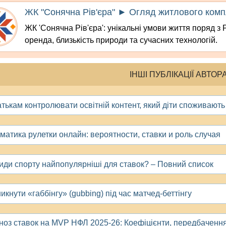
ЖК "Сонячна Рів'єра" ► Огляд житлового компл
ЖК 'Сонячна Рів'єра': унікальні умови життя поряд з
оренда, близькість природи та сучасних технологій.
ІНШІ ПУБЛІКАЦІЇ АВТОР
атькам контролювати освітній контент, який діти споживают
матика рулетки онлайн: вероятности, ставки и роль случая
види спорту найпопулярніші для ставок? – Повний список
икнути «габбінгу» (gubbing) під час матчед-беттінгу
ноз ставок на MVP НФЛ 2025-26: Коефіцієнти, передбачення