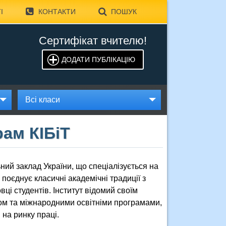
І
КОНТАКТИ
ПОШУК
Сертифікат вчителю!
ДОДАТИ ПУБЛІКАЦІЮ
Всі класи
рам КІБіТ
ний заклад України, що спеціалізується на
 поєднує класичні академічні традиції з
ці студентів. Інститут відомий своїм
ром та міжнародними освітніми програмами,
на ринку праці.