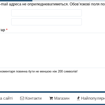
-mail адреса не оприлюднюватиметься.
Обов’язкові поля п
тар
*
коментаря повинна бути не меншою ніж 200 символів!
а сайті
Контакти
Магазин
Найпопулярн