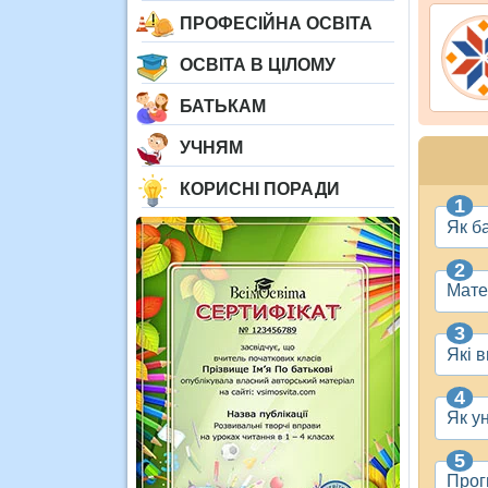
ПРОФЕСІЙНА ОСВІТА
ОСВІТА В ЦІЛОМУ
БАТЬКАМ
УЧНЯМ
КОРИСНІ ПОРАДИ
Як б
Мате
Які 
Як ун
Прог