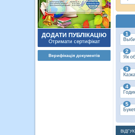
ДОДАТИ ПУБЛІКАЦІЮ
Выби
Отримати сертифікат
Верифікація документів
Як о
Казка
Годи
Буке
ВІДГУ