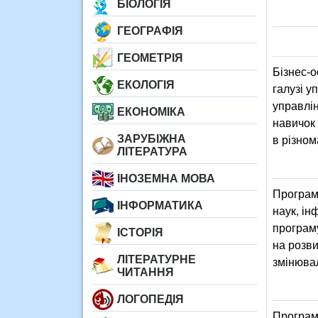
БІОЛОГІЯ
ГЕОГРАФІЯ
ГЕОМЕТРІЯ
Бізнес-о
ЕКОЛОГІЯ
галузі у
управлін
ЕКОНОМІКА
навичок 
ЗАРУБІЖНА
в різном
ЛІТЕРАТУРА
ІНОЗЕМНА МОВА
Програми
ІНФОРМАТИКА
наук, і
програму
ІСТОРІЯ
на розви
ЛІТЕРАТУРНЕ
змінювал
ЧИТАННЯ
ЛОГОПЕДІЯ
Програми