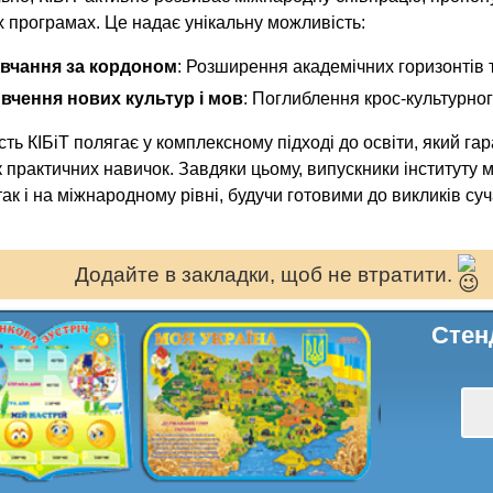
 програмах. Це надає унікальну можливість:
вчання за кордоном
: Розширення академічних горизонтів 
вчення нових культур і мов
: Поглиблення крос-культурно
ть КІБіТ полягає у комплексному підході до освіти, який гар
 практичних навичок. Завдяки цьому, випускники інституту м
 так і на міжнародному рівні, будучи готовими до викликів суч
Додайте в закладки, щоб не втратити.
Стен