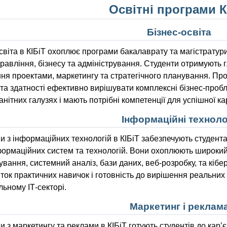
Освітні програми К
Бізнес-освіта
світа в КІБіТ охоплює програми бакалаврату та магістратури
правління, бізнесу та адміністрування. Студенти отримують г
ня проектами, маркетингу та стратегічного планування. Пр
та здатності ефективно вирішувати комплексні бізнес-пробл
анітних галузях і мають потрібні компетенції для успішної ка
Інформаційні технолог
 з інформаційних технологій в КІБіТ забезпечують студента
нформаційних систем та технологій. Вони охоплюють широки
вання, системний аналіз, бази даних, веб-розробку, та кіб
ток практичних навичок і готовність до вирішення реальних
ьному ІТ-секторі.
Маркетинг і реклам
 з маркетингу та реклами в КІБіТ готують студентів до кар’