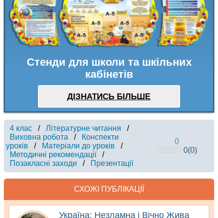
Стенди для школи та шкільних
кабінетів
ДІЗНАТИСЬ БІЛЬШЕ
4 клас
/
Літературне читання
/
Виховна робота
/
Конспекти
0
уроків
/
Матеріали до уроків
/
0
(
0
)
Методичні рекомендації
/
Позакласні заходи
/
Презентації
СХОЖІ ПУБЛІКАЦІЇ
Україна: Незламна і Вічно Жива