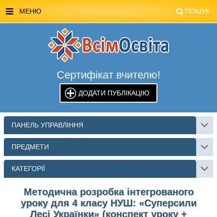
МЕНЮ
ПОШУК
ГОЛОВНА
МАГАЗИН ВСІМОСВІТА
Сертифікат вчителю!
СТЕНДИ ВСІМОСВІТА
ДОДАТИ ПУБЛІКАЦІЮ
РЕКЛАМА НА САЙТІ
КОНТАКТИ
ПАНЕЛЬ УПРАВЛІННЯ
ПОШУК
ПРЕДМЕТИ
КАТЕГОРІЇ
Методична розробка інтегрованого
уроку для 4 класу НУШ: «Суперсили
Лесі Українки» (конспект уроку +