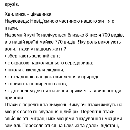
друзів.
Хвилинка – цікавинка
Науковець: Невід’ємною частиною нашого життя є
птахи.
На земній кулі їх налічується близько 8 тисяч 700 видів,
а в нашій країні майже 770 видів. Яку роль виконують
вони, птахи у нашому житті?
• зберігають зелений світ;
• є окрасою навколишнього середовища;
• інколи є їжею для людини;
• є складовою ланцюга живлення у природі;
• сприяють поширенню лісів;
• є джерелом для визначення прикмет та явищ погоди і
природи.
Птахи є перелітні та зимуючі. Зимуючі птахи живуть на
місцях свого гніздування цілий рік. Перелітні птахи
здійснюють міграції між місцями гніздування і місцями
зимівлі. Переселяються на близькі та далекі відстані,