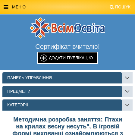
МЕНЮ
ПОШУК
ГОЛОВНА
МАГАЗИН ВСІМОСВІТА
Сертифікат вчителю!
СТЕНДИ ВСІМОСВІТА
ДОДАТИ ПУБЛІКАЦІЮ
РЕКЛАМА НА САЙТІ
КОНТАКТИ
ПАНЕЛЬ УПРАВЛІННЯ
ПОШУК
ПРЕДМЕТИ
КАТЕГОРІЇ
Методична розробка заняття: Птахи
на крилах весну несуть". В ігровій
формі вихованці ознайомлюються з