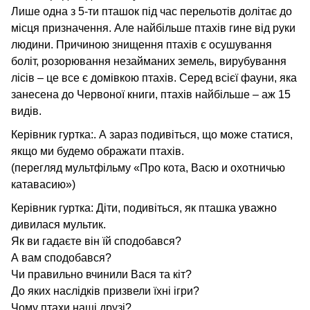
Лише одна з 5-ти пташок під час перельотів долітає до
місця призначення. Але найбільше птахів гине від руки
людини. Причиною знищення птахів є осушування
боліт, розорювання незайманих земель, вирубування
лісів – це все є домівкою птахів. Серед всієї фауни, яка
занесена до Червоної книги, птахів найбільше – аж 15
видів.
Керівник гуртка:. А зараз подивіться, що може статися,
якщо ми будемо ображати птахів.
(перегляд мультфільму «Про кота, Васю и охотничью
катавасию»)
Керівник гуртка: Діти, подивіться, як пташка уважно
дивилася мультик.
Як ви гадаєте він їй сподобався?
А вам сподобався?
Чи правильно вчинили Вася та кіт?
До яких наслідків призвели їхні ігри?
Чому птахи наші друзі?