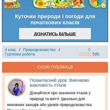
Куточки природи і погоди для
початкових класів
ДІЗНАТИСЬ БІЛЬШЕ
4 клас
/
Природознавство
/
0
Гурткова робота
5
(
6
)
СХОЖІ ПУБЛІКАЦІЇ
Позакласний урок: Вивчаємо
важливість птахів
Дізнайтеся про значення птахів у
природі та житті. Ідеально для
виховних заходів або уроків природознавства.