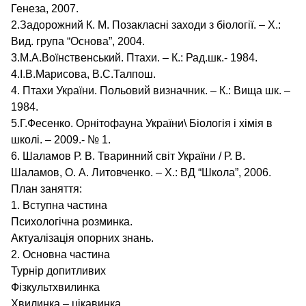
Генеза, 2007.
2.Задорожний К. М. Позакласні заходи з біології. – Х.:
Вид. група “Основа”, 2004.
3.М.А.Воїнственський. Птахи. – К.: Рад.шк.- 1984.
4.І.В.Марисова, В.С.Талпош.
4. Птахи України. Польовий визначник. – К.: Вища шк. –
1984.
5.Г.Фесенко. Орнітофауна України\ Біологія і хімія в
школі. – 2009.- № 1.
6. Шаламов Р. В. Тваринний світ України / Р. В.
Шаламов, О. А. Литовченко. – Х.: ВД “Школа”, 2006.
План заняття:
1. Вступна частина
Психологічна розминка.
Актуалізація опорних знань.
2. Основна частина
Турнір допитливих
Фізкультхвилинка
Хвилинка – цікавинка