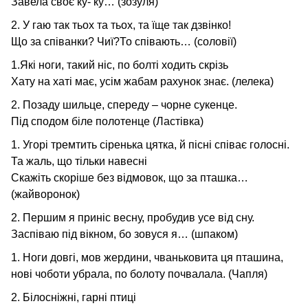
Завела своє ку- ку… (зозуля)
2. У гаю так тьох та тьох, та їще так дзвінко!
Що за співанки? Чиї?То співають… (соловії)
1.Які ноги, такий ніс, по болті ходить скрізь
Хату на хаті має, усім жабам рахунок знає. (лелека)
2. Позаду шильце, спереду – чорне сукенце.
Під сподом біле полотенце (Ластівка)
1. Угорі тремтить сіренька цятка, й пісні співає голосні.
Та жаль, що тільки навесні
Скажіть скоріше без відмовок, що за пташка…
(жайворонок)
2. Першим я приніс весну, пробудив усе від сну.
Заспіваю під вікном, бо зовуся я… (шпаком)
1. Ноги довгі, мов жердини, чваньковита ця пташина,
нові чоботи убрала, по болоту почвалала. (Чапля)
2. Білосніжні, гарні птиці