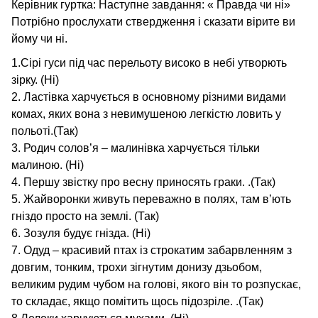
Керівник гуртка: Наступне завдання: « Правда чи ні»
Потрібно прослухати ствердження і сказати вірите ви
йому чи ні.
1.Сірі гуси під час перельоту високо в небі утворють
зірку. (Ні)
2. Ластівка харчується в основному різними видами
комах, яких вона з невимушеною легкістю ловить у
польоті.(Так)
3. Родич солов’я – малинівка харчується тільки
малиною. (Ні)
4. Першу звістку про весну приносять граки. .(Так)
5. Жайворонки живуть переважно в полях, там в’ють
гніздо просто на землі. (Так)
6. Зозуля будує гнізда. (Ні)
7. Одуд – красивий птах із строкатим забарвленням з
довгим, тонким, трохи зігнутим донизу дзьобом,
великим рудим чубом на голові, якого він то розпускає,
то складає, якщо помітить щось підозріле. .(Так)