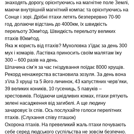
знаходять дорогу, орієнтуючись на магнітне поле Землі,
маючи внутрішній магнітний компас та орієнтуючись на
Сонце і зорі. Дрібні птахи летять безперервно 70-90
год, долаючи відстань до 4000км, їх швидкість
перельоту 30км∕год. Швидкість перельоту великих
птахів 80км∕год.
Яка ж користь від птахів? Мухоловка з’їдає за день 300
мух і комарів. Ластівка приносить своїм малятам їжу
300 – 600 разів на день.
Шпачина сім’я за час гніздування поїдає 8000 хрущів.
Рекорд ненажерства встановила зозуля. За день вона
з’їла 3 хрущі та 5 його личинок, 43 капустяних черв’яки,
39 великих коників, 10 гусениць, 5 павуків –
хрестовиків. Поїдаючи шкідливих комах, птахи рятують
зелені насадження від загибелі. А ще людину
зачаровує їх спів. Ось послухайте голоси перелітних
птахів. (Слухання співу пташок)
Охорона птахів. На превеликий жаль птахи почувають
себе серед людського суспільства не зовсім безпечно.