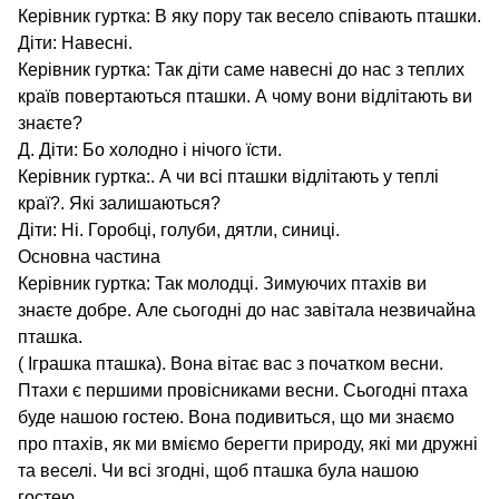
Керівник гуртка: В яку пору так весело співають пташки.
Діти: Навесні.
Керівник гуртка: Так діти саме навесні до нас з теплих
країв повертаються пташки. А чому вони відлітають ви
знаєте?
Д. Діти: Бо холодно і нічого їсти.
Керівник гуртка:. А чи всі пташки відлітають у теплі
краї?. Які залишаються?
Діти: Ні. Горобці, голуби, дятли, синиці.
Основна частина
Керівник гуртка: Так молодці. Зимуючих птахів ви
знаєте добре. Але сьогодні до нас завітала незвичайна
пташка.
( Іграшка пташка). Вона вітає вас з початком весни.
Птахи є першими провісниками весни. Сьогодні птаха
буде нашою гостею. Вона подивиться, що ми знаємо
про птахів, як ми вміємо берегти природу, які ми дружні
та веселі. Чи всі згодні, щоб пташка була нашою
гостею.