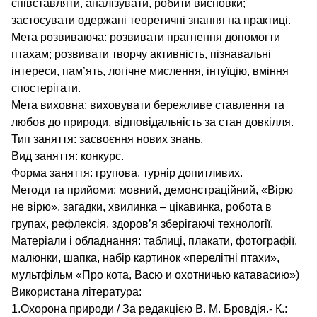
співставляти, аналізувати, робити висновки;
застосувати одержані теоретичні знання на практиці.
Мета розвиваюча: розвивати прагнення допомогти
птахам; розвивати творчу активність, пізнавальні
інтереси, пам’ять, логічне мислення, інтуїцію, вміння
спостерігати.
Мета виховна: виховувати бережливе ставлення та
любов до природи, відповідальність за стан довкілля.
Тип заняття: засвоєння нових знань.
Вид заняття: конкурс.
Форма заняття: групова, турнір допитливих.
Методи та прийоми: мовний, демонстраційний, «Вірю
не вірю», загадки, хвилинка – цікавинка, робота в
групах, рефлексія, здоров’я зберігаючі технології.
Матеріали і обладнання: таблиці, плакати, фотографії,
малюнки, шапка, набір картинок «перелітні птахи»,
мультфільм «Про кота, Васю и охотничью катавасию»)
Використана література:
1.Охорона природи / За редакцією В. М. Бровдія.- К.: