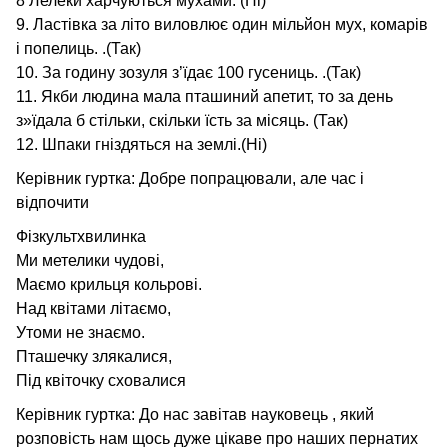
8 Лелеки харчуються мухами. (Ні)
9. Ластівка за літо виловлює один мільйон мух, комарів
і попелиць. .(Так)
10. За годину зозуля з’їдає 100 гусениць. .(Так)
11. Якби людина мала пташиний апетит, то за день
з»їдала б стільки, скільки їсть за місяць. (Так)
12. Шпаки гніздяться на землі.(Ні)
Керівник гуртка: Добре попрацювали, але час і
відпочити
Фізкультхвилинка
Ми метелики чудові,
Маємо крильця кольрові.
Над квітами літаємо,
Утоми не знаємо.
Пташечку злякалися,
Під квіточку сховалися
Керівник гуртка: До нас завітав науковець , який
розповість нам щось дуже цікаве про наших пернатих