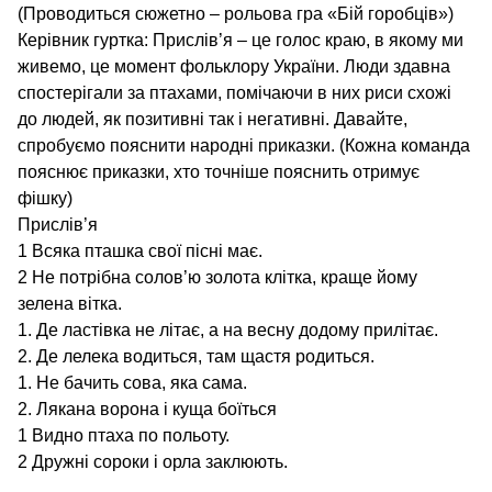
(Проводиться сюжетно – рольова гра «Бій горобців»)
Керівник гуртка: Прислів’я – це голос краю, в якому ми
живемо, це момент фольклору України. Люди здавна
спостерігали за птахами, помічаючи в них риси схожі
до людей, як позитивні так і негативні. Давайте,
спробуємо пояснити народні приказки. (Кожна команда
пояснює приказки, хто точніше пояснить отримує
фішку)
Прислів’я
1 Всяка пташка свої пісні має.
2 Не потрібна солов’ю золота клітка, краще йому
зелена вітка.
1. Де ластівка не літає, а на весну додому прилітає.
2. Де лелека водиться, там щастя родиться.
1. Не бачить сова, яка сама.
2. Лякана ворона і куща боїться
1 Видно птаха по польоту.
2 Дружні сороки і орла заклюють.