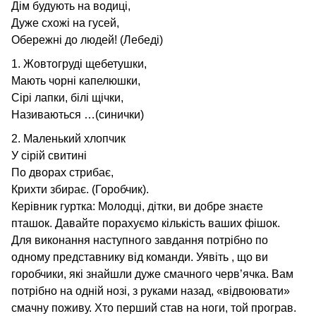
Дім будують на водиці,
Дуже схожі на гусей,
Обережні до людей! (Лебеді)
1. Жовтогруді щебетушки,
Мають чорні капелюшки,
Сірі лапки, білі щічки,
Називаються …(синички)
2. Маленький хлопчик
У сірій свитині
По дворах стрибає,
Крихти збирає. (Горобчик).
Керівник гуртка: Молодці, дітки, ви добре знаєте
пташок. Давайте порахуємо кількість ваших фішок.
Для виконання наступного завдання потрібно по
одному представнику від команди. Уявіть , що ви
горобчики, які знайшли дуже смачного черв’ячка. Вам
потрібно на одній нозі, з руками назад, «відвоювати»
смачну поживу. Хто перший став на ноги, той програв.