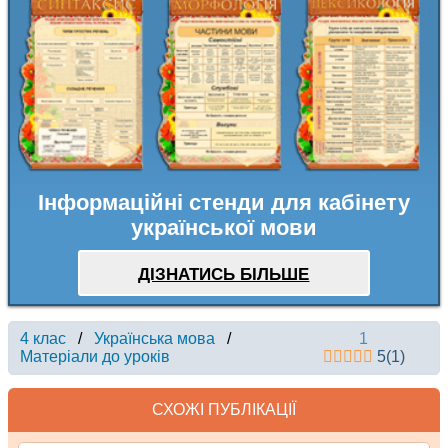
Інформаційні стенди для кабінету
української мови
ДІЗНАТИСЬ БІЛЬШЕ
4 клас
/
Українська мова
/
1
Матеріали до уроків
5
(
1
)
СХОЖІ ПУБЛІКАЦІЇ