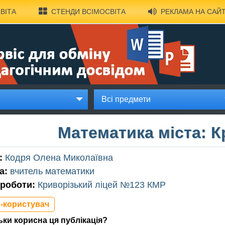
ВІТА
СТЕНДИ ВСІМОСВІТА
РЕКЛАМА НА САЙТ
Всі предмети
Математика міста: К
:
Кодря Олена Миколаївна
а:
вчитель математики
 роботи:
Криворізький ліцей №123 КМР
-користувач
ьки корисна ця публікація?