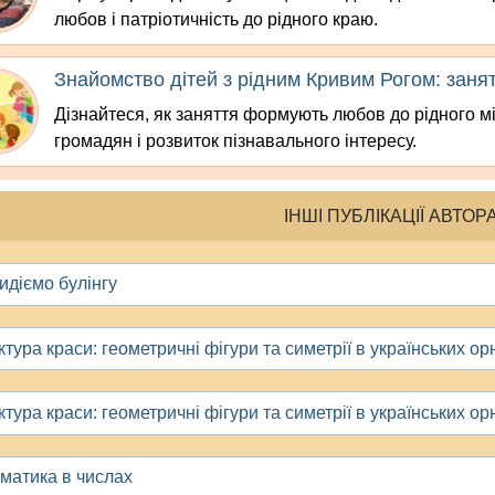
любов і патріотичність до рідного краю.
Знайомство дітей з рідним Кривим Рогом: заня
Дізнайтеся, як заняття формують любов до рідного м
громадян і розвиток пізнавального інтересу.
ІНШІ ПУБЛІКАЦІЇ АВТОР
идіємо булінгу
ктура краси: геометричні фігури та симетрії в українських о
ктура краси: геометричні фігури та симетрії в українських о
матика в числах