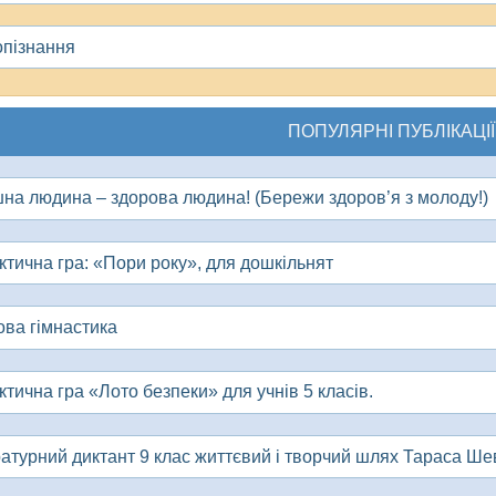
пізнання
ПОПУЛЯРНІ ПУБЛІКАЦІЇ
шна людина – здорова людина! (Бережи здоров’я з молоду!)
ктична гра: «Пори року», для дошкільнят
ова гімнастика
тична гра «Лото безпеки» для учнів 5 класів.
ратурний диктант 9 клас життєвий і творчий шлях Тараса Ше