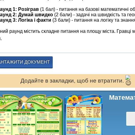
аунд 1: Розіграв
(1 бал) - питання на базові математичні о
аунд 2: Думай швидко
(2 бали) - задачі на швидкість та ге
аунд 3: Логіка і факти
(3 бали) - питання на логіку та знанн
ний раунд містить складне питання на площу міста. Гравці м
.
АНТАЖИТИ ДОКУМЕНТ
Додайте в закладки, щоб не втратити.
Математ