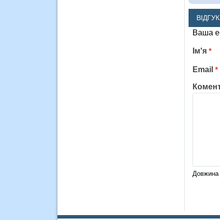
ВІДГУ
Ваша e
Ім'я
*
Email
*
Комен
Довжина 