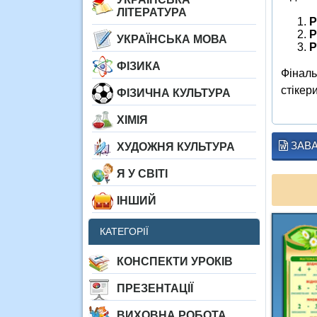
ЛІТЕРАТУРА
Р
Р
УКРАЇНСЬКА МОВА
Р
ФІЗИКА
Фіналь
стікери
ФІЗИЧНА КУЛЬТУРА
ХІМІЯ
ЗАВ
ХУДОЖНЯ КУЛЬТУРА
Я У СВІТІ
ІНШИЙ
КАТЕГОРІЇ
КОНСПЕКТИ УРОКІВ
ПРЕЗЕНТАЦІЇ
ВИХОВНА РОБОТА