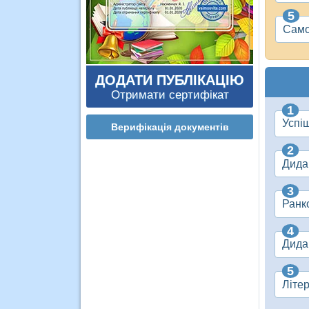
Само
ДОДАТИ ПУБЛІКАЦІЮ
Отримати сертифікат
Успі
Верифікація документів
Дида
Ранк
Дидак
Літе