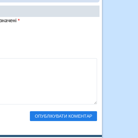
означені
*