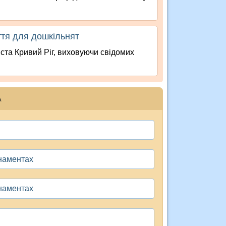
ття для дошкільнят
іста Кривий Ріг, виховуючи свідомих
А
рнаментах
рнаментах