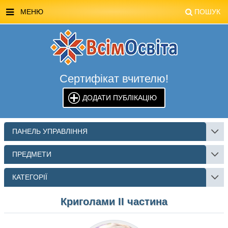
МЕНЮ
ПОШУК
ГОЛОВНА
МАГАЗИН ВСІМОСВІТА
Сертифікат вчителю!
СТЕНДИ ВСІМОСВІТА
ДОДАТИ ПУБЛІКАЦІЮ
РЕКЛАМА НА САЙТІ
КОНТАКТИ
ПАНЕЛЬ УПРАВЛІННЯ
ПОШУК
ПРЕДМЕТИ
КАТЕГОРІЇ
Криголами ІІ частина