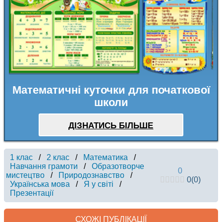
Математичні куточки для початкової
школи
ДІЗНАТИСЬ БІЛЬШЕ
1 клас
/
2 клас
/
Математика
/
Навчання грамоти
/
Образотворче
0
мистецтво
/
Природознавство
/
0
(
0
)
Українська мова
/
Я у світі
/
Презентації
СХОЖІ ПУБЛІКАЦІЇ