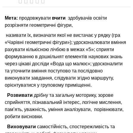
Мета:
продовжувати
вчити
здобувачів освіти
розрізняти геометричні фігури,
називати їх, визначати якої не вистачає у рядку (гра
«Чарівні геометричні фігури»); удосконалювати вміння
рахувати кількісною лічбою в межах «5»; сприяти
формуванню в дошкільнят елементів наукових знань
через цікаві досліди «Вода що малює»; удосконалити
та уточнити вміння поступово та послідовно
виконувати завдання, слідувати згідно маршруту,
орієнтуватися у груповому приміщенні.
Розвивати
дрібну та загальну моторику, зорове
сприйняття, пізнавальний інтерес, логічне мислення,
пам’ять, уважність, уміння аналізувати, порівнювати,
робити висновки.
Виховувати
самостійність, спостережливість та