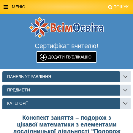
МЕНЮ
ПОШУК
ГОЛОВНА
МАГАЗИН ВСІМОСВІТА
Сертифікат вчителю!
СТЕНДИ ВСІМОСВІТА
ДОДАТИ ПУБЛІКАЦІЮ
РЕКЛАМА НА САЙТІ
КОНТАКТИ
ПАНЕЛЬ УПРАВЛІННЯ
ПОШУК
ПРЕДМЕТИ
КАТЕГОРІЇ
Конспект заняття – подорож з
цікавої математики з елементами
дослідницької діяльності "Подорож