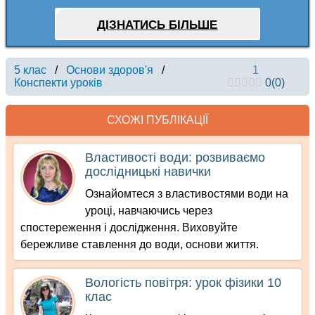
ДІЗНАТИСЬ БІЛЬШЕ
5 клас
/
Основи здоров'я
/
1
Конспекти уроків
0
(
0
)
СХОЖІ ПУБЛІКАЦІЇ
Властивості води: розвиваємо
дослідницькі навички
Ознайомтеся з властивостями води на
уроці, навчаючись через
спостереження і дослідження. Виховуйте
бережливе ставлення до води, основи життя.
Вологість повітря: урок фізики 10
клас