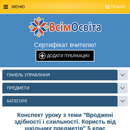
МЕНЮ
ПОШУК
ГОЛОВНА
МАГАЗИН ВСІМОСВІТА
Сертифікат вчителю!
СТЕНДИ ВСІМОСВІТА
ДОДАТИ ПУБЛІКАЦІЮ
РЕКЛАМА НА САЙТІ
КОНТАКТИ
ПАНЕЛЬ УПРАВЛІННЯ
ПОШУК
ПРЕДМЕТИ
КАТЕГОРІЇ
Конспект уроку з теми "Вроджені
здібності і схильності. Користь від
шкільних предметів" 5 клас