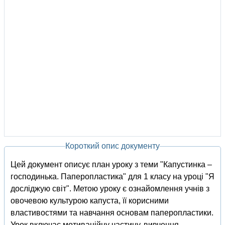
Короткий опис документу
Цей документ описує план уроку з теми "Капустинка –
господинька. Паперопластика" для 1 класу на уроці "Я
досліджую світ". Метою уроку є ознайомлення учнів з
овочевою культурою капуста, її корисними
властивостями та навчання основам паперопластики.
Урок включає мотиваційну частину, вивчення