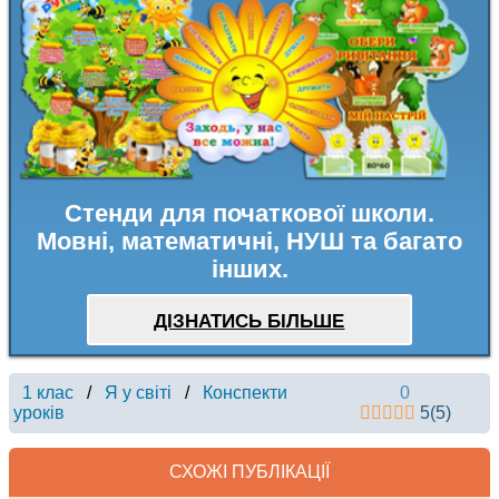
Стенди для початкової школи.
Мовні, математичні, НУШ та багато
інших.
ДІЗНАТИСЬ БІЛЬШЕ
1 клас
/
Я у світі
/
Конспекти
0
уроків
5
(
5
)
СХОЖІ ПУБЛІКАЦІЇ