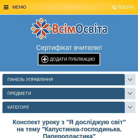
МЕНЮ
ПОШУК
ГОЛОВНА
МАГАЗИН ВСІМОСВІТА
Сертифікат вчителю!
СТЕНДИ ВСІМОСВІТА
ДОДАТИ ПУБЛІКАЦІЮ
РЕКЛАМА НА САЙТІ
КОНТАКТИ
ПАНЕЛЬ УПРАВЛІННЯ
ПОШУК
ПРЕДМЕТИ
КАТЕГОРІЇ
Конспект уроку з "Я досліджую світ"
на тему "Капустинка-господинька.
Паперопластика"