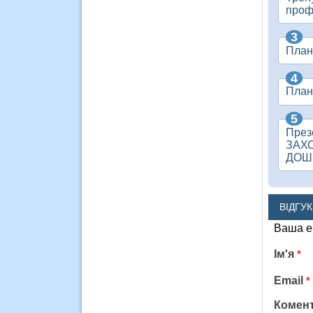
проф
План 
План 
През
ЗАХ
ДОШК
ВІДГУ
Ваша e
Ім'я
*
Email
*
Комен