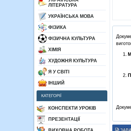
ЛІТЕРАТУРА
УКРАЇНСЬКА МОВА
ФІЗИКА
Докуме
ФІЗИЧНА КУЛЬТУРА
вигото
ХІМІЯ
М
ХУДОЖНЯ КУЛЬТУРА
Я У СВІТІ
П
ІНШИЙ
КАТЕГОРІЇ
Докуме
КОНСПЕКТИ УРОКІВ
ПРЕЗЕНТАЦІЇ
ЗАВ
ВИХОВНА РОБОТА