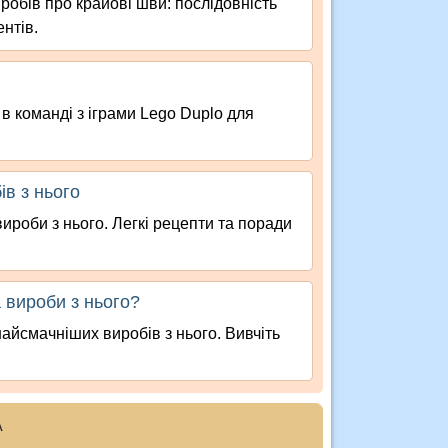
робів про крайові шви: послідовність
нтів.
 в команді з іграми Lego Duplo для
ів з нього
вироби з нього. Легкі рецепти та поради
а вироби з нього?
найсмачніших виробів з нього. Вивчіть
А