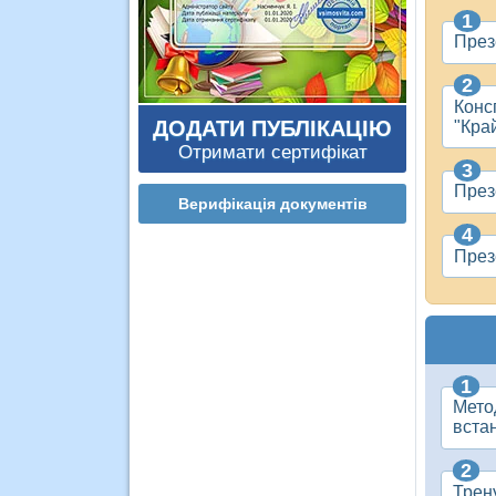
През
Конс
ДОДАТИ ПУБЛІКАЦІЮ
"Кра
Отримати сертифікат
През
Верифікація документів
През
Мето
вста
Трену