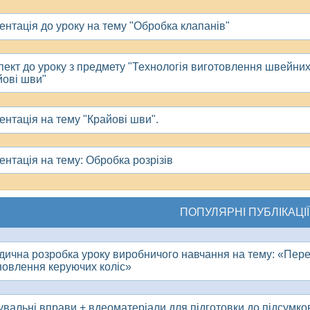
ентація до уроку на тему "Обробка клапанів"
пект до уроку з предмету "Технологія виготовлення швейних 
йові шви"
ентація на тему "Крайові шви".
ентація на тему: Обробка розрізів
ПОПУЛЯРНІ ПУБЛІКАЦІЇ
дична розробка уроку виробничого навчання на тему: «Пере
новлення керуючих коліс»
вальні вправи + вдеоматеріали для підготовки до підсумков