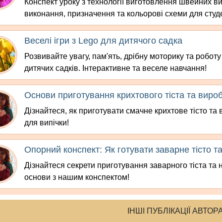
Конспект уроку з технології виготовлення швейних ви
виконання, призначення та кольорові схеми для студе
Веселі ігри з Lego для дитячого садка
Розвивайте увагу, пам'ять, дрібну моторику та роботу
дитячих садків. Інтерактивне та веселе навчання!
Основи приготування крихтового тіста та вироб
Дізнайтеся, як приготувати смачне крихтове тісто та 
для випічки!
Опорний конспект: Як готувати заварне тісто т
Дізнайтеся секрети приготування заварного тіста та 
основи з нашим конспектом!
ІНШІ ПУБЛІКАЦІЇ АВТОР