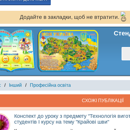
Додайте в закладки, щоб не втратити.
Стен
с
/
Інший
/
Професійна освіта
СХОЖІ ПУБЛІКАЦІЇ
Конспект до уроку з предмету "Технологія виг
студентів І курсу на тему "Крайові шви"