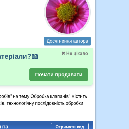
Досягнення автора
✖ Не цікаво
теріали?📖
Почати продавати
обів” на тему Обробка клапанів” містить
ів, технологічну послідовність обробки
нта
Отримати код