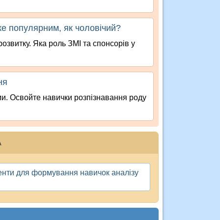
же популярним, як чоловічий?
озвитку. Яка роль ЗМІ та спонсорів у
ня
ями. Освойте навички розпізнавання роду
А
менти для формування навичок аналізу