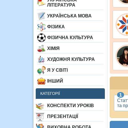
ЛІТЕРАТУРА
УКРАЇНСЬКА МОВА
ФІЗИКА
ФІЗИЧНА КУЛЬТУРА
ХІМІЯ
ХУДОЖНЯ КУЛЬТУРА
Я У СВІТІ
ІНШИЙ
КАТЕГОРІЇ
Стат
та п
КОНСПЕКТИ УРОКІВ
ПРЕЗЕНТАЦІЇ
ВИХОВНА РОБОТА