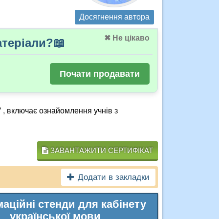
Досягнення автора
✖ Не цікаво
теріали?📖
Почати продавати
в” , включає ознайомлення учнів з
ЗАВАНТАЖИТИ СЕРТИФІКАТ
Додати в закладки
аційні стенди для кабінету
української мови