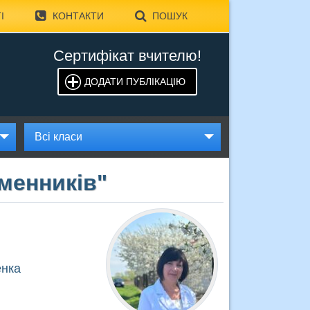
І
КОНТАКТИ
ПОШУК
Сертифікат вчителю!
ДОДАТИ ПУБЛІКАЦІЮ
Всі класи
іменників"
енка