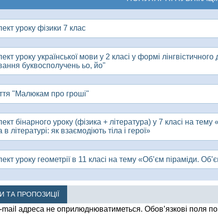
ект уроку фізики 7 клас
ект уроку української мови у 2 класі у формі лінгвістичного
вання буквосполучень ьо, йо"
ття "Малюкам про гроші"
ект бінарного уроку (фізика + література) у 7 класі на тему 
 в літературі: як взаємодіють тіла і герої»
ект уроку геометрії в 11 класі на тему «Об’єм піраміди. Об’є
КИ ТА ПРОПОЗИЦІЇ
-mail адреса не оприлюднюватиметься.
Обов’язкові поля п