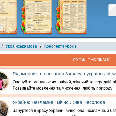
/
Українська мова
/
Конспекти уроків
СХОЖІ ПУБЛІКАЦІЇ
Рід іменників: навчання 3 класу в українській м
Опануйте іменники: чоловічий, жіночий та середній р
Розвивайте мовлення та мислення, любіть природу!
Україна: Незламна і Вічно Жива Насолода
Зануртеся в красу України: вічно юна, незламна, з ба