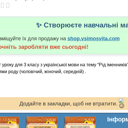
✨ Створюєте навчальні ма
зміщуйте їх для продажу на
shop.vsimosvita.com
очніть заробляти вже сьогодні!
 уроку для 3 класу з української мови на тему “Рід іменникі
ями роду (чоловічий, жіночий, середній) .
Додайте в закладки, щоб не втратити.
Інформ