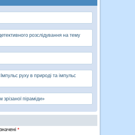
 детективного розслідування на тему
«Імпульс руху в природі та імпульс
м зрізаної піраміди»
означені
*