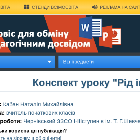
ВІТА
СТЕНДИ ВСІМОСВІТА
РЕКЛАМА НА САЙТ
Всі предмети
Конспект уроку "Рід 
:
Кабан Наталія Михайлівна
а:
вчитель початкових класів
 роботи:
Чернівський ЗЗСО І-ІІІступенів ім. Т. Г.Шевч
ьки корисна ця публікація?
ть на зірочку, щоб оцінити!