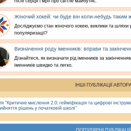
пісні серця і мрії про світле майбутнє.
Жіночий хокей: чи буде він коли-небудь таким 
Досліджуємо стан жіночого хокею, виклики та шляхи р
популяризації?
Визначення роду іменників: вправи та закінчен
Дізнайтеся, як визначати рід іменників за закінченн
іменників швидко та легко.
ІНШІ ПУБЛІКАЦІЇ АВТОР
тя "Критичне мислення 2.0: гейміфікація та цифрові інстру
рийняття рішень у початковій школі"
ПОПУЛЯРНІ ПУБЛІКАЦІЇ