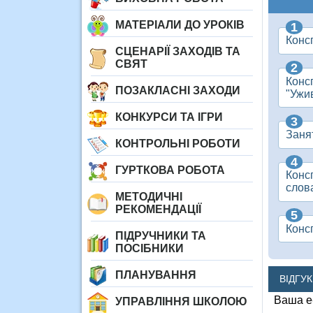
МАТЕРІАЛИ ДО УРОКІВ
Консп
СЦЕНАРІЇ ЗАХОДІВ ТА
СВЯТ
Консп
ПОЗАКЛАСНІ ЗАХОДИ
"Ужи
КОНКУРСИ ТА ІГРИ
Заня
КОНТРОЛЬНІ РОБОТИ
ГУРТКОВА РОБОТА
Консп
слова
МЕТОДИЧНІ
РЕКОМЕНДАЦІЇ
Консп
ПІДРУЧНИКИ ТА
ПОСІБНИКИ
ПЛАНУВАННЯ
ВІДГУ
Ваша e
УПРАВЛІННЯ ШКОЛОЮ