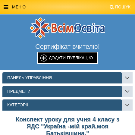
МЕНЮ
ПОШУК
ГОЛОВНА
МАГАЗИН ВСІМОСВІТА
Сертифікат вчителю!
СТЕНДИ ВСІМОСВІТА
ДОДАТИ ПУБЛІКАЦІЮ
РЕКЛАМА НА САЙТІ
КОНТАКТИ
ПАНЕЛЬ УПРАВЛІННЯ
ПОШУК
ПРЕДМЕТИ
КАТЕГОРІЇ
Конспект уроку для учня 4 класу з
ЯДС "Україна -мій край,моя
Батьківщина."