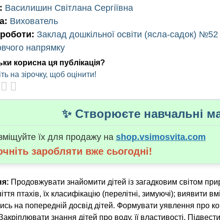
:
Василишин Світлана Сергіївна
а:
Вихователь
 роботи:
Заклад дошкільної освіти (ясла-садок) №52 
овчого напрямку
ьки корисна ця публікація?
ть на зірочку, щоб оцінити!
✨ Створюєте навчальні ма
зміщуйте їх для продажу на
shop.vsimosvita.com
очніть заробляти вже сьогодні!
я:
Продовжувати знайомити дітей із загадковим світом прир
іття птахів, їх класифікацію (перелітні, зимуючі); виявити в
сь на попередній досвід дітей. Формувати уявлення про ком
Закріплювати знання дітей про воду, її властивості. Підвести