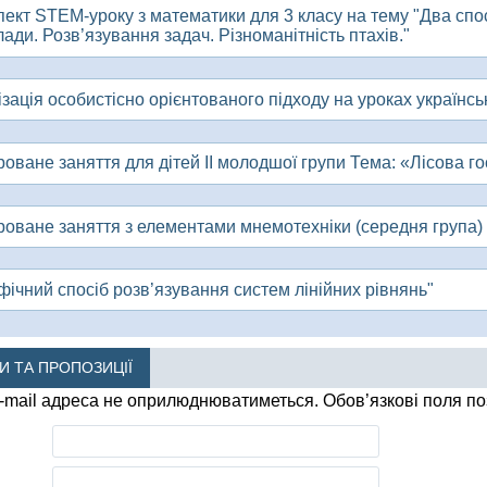
пект STEM-уроку з математики для 3 класу на тему "Два спо
ади. Розв’язування задач. Різноманітність птахів."
зація особистісно орієнтованого підходу на уроках українсь
роване заняття для дітей ІІ молодшої групи Тема: «Лісова г
гроване заняття з елементами мнемотехніки (середня група) 
фічний спосіб розв’язування систем лінійних рівнянь"
КИ ТА ПРОПОЗИЦІЇ
-mail адреса не оприлюднюватиметься.
Обов’язкові поля п