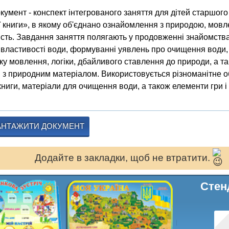
кумент - конспект інтегрованого заняття для дітей старшого
ї книги», в якому об'єднано ознайомлення з природою, мов
ість. Завдання заняття полягають у продовженні знайомства з
 властивості води, формуванні уявлень про очищення води, 
ку мовлення, логіки, дбайливого ставлення до природи, а т
 з природним матеріалом. Використовується різноманітне обл
книги, матеріали для очищення води, а також елементи гри і 
АНТАЖИТИ ДОКУМЕНТ
Додайте в закладки, щоб не втратити.
Стен