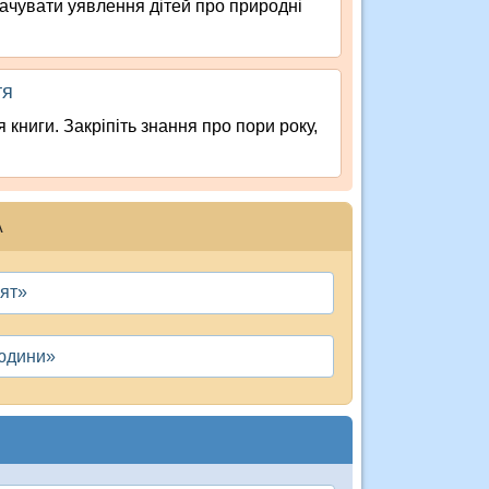
гачувати уявлення дітей про природні
тя
книги. Закріпіть знання про пори року,
А
сят»
людини»