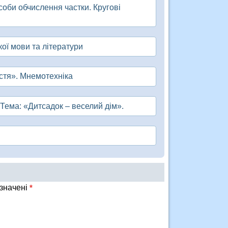
соби обчислення частки. Кругові
кої мови та літератури
остя». Мнемотехніка
Тема: «Дитсадок – веселий дім».
означені
*