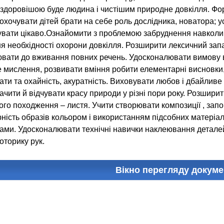
о здоровішою буде людина і чистішим природне довкілля. 
охочувати дітей брати на себе роль дослідника, новатора; 
увати цікаво.Ознайомити з проблемою забруднення навколи
я необхідності охорони довкілля. Розширити лексичний запас
ати до вживання повних речень. Удосконалювати вимову всі
е мислення, розвивати вміння робити елементарні висновки
ти та охайність, акуратність. Виховувати любов і дбайливе
ачити й відчувати красу природи у різні пори року. Розшири
ого походження – листя. Учити створювати композиції , за
ність образів кольором і використанням підсобних матеріал
ами. Удосконалювати технічні навички наклеювання деталей
оторику рук.
Вікно перегляду докуме