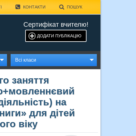
І
КОНТАКТИ
ПОШУК
Сертифікат вчителю!
ДОДАТИ ПУБЛІКАЦІЮ
Всі класи
го заняття
ю+мовленнєвий
іяльність) на
ниги» для дітей
ого віку