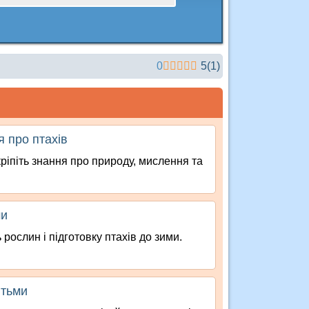
0
5
(
1
)
я про птахів
кріпіть знання про природу, мислення та
ми
 рослин і підготовку птахів до зими.
ітьми