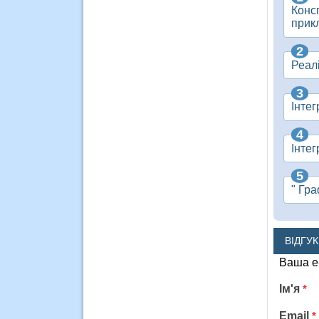
Конс
прикл
Реалі
Інтег
Інте
" Гра
ВІДГУ
Ваша e
Ім'я
*
Email
*