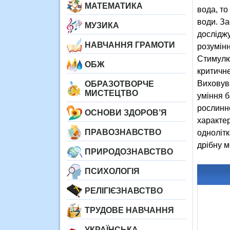
МАТЕМАТИКА
вода, т
води. За
МУЗИКА
дослідж
НАВЧАННЯ ГРАМОТИ
розумінн
Стимулюв
ОБЖ
критичн
Виховува
ОБРАЗОТВОРЧЕ
МИСТЕЦТВО
уміння б
рослинн
ОСНОВИ ЗДОРОВ’Я
характер
ПРАВОЗНАВСТВО
однолітк
дрібну м
ПРИРОДОЗНАВСТВО
ПСИХОЛОГІЯ
РЕЛІГІЄЗНАВСТВО
ТРУДОВЕ НАВЧАННЯ
УКРАЇНСЬКА