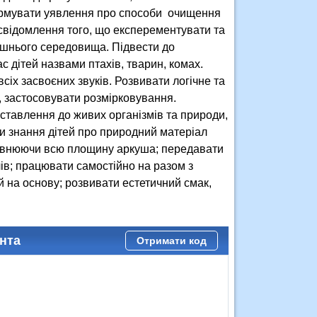
Формувати уявлення про способи очищення
усвідомлення того, що експерементувати та
шнього середовища. Підвести до
 дітей назвами птахів, тварин, комах.
х засвоєних звуків. Розвивати логічне та
, застосовувати розмірковування.
 ставлення до живих організмів та природи,
ти знання дітей про природний матеріал
повнюючи всю площину аркуша; передавати
ів; працювати самостійно на разом з
 на основу; розвивати естетичний смак,
нта
Отримати код