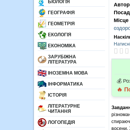
БІОЛОГІЯ
Автор
Посад
ГЕОГРАФІЯ
Місце
ГЕОМЕТРІЯ
оздор
ЕКОЛОГІЯ
Наскіл
Натисні
ЕКОНОМІКА
ЗАРУБІЖНА
ЛІТЕРАТУРА
ІНОЗЕМНА МОВА
💰 Ро
ІНФОРМАТИКА
🔥 П
ІСТОРІЯ
ЛІТЕРАТУРНЕ
Завданн
ЧИТАННЯ
різноман
спираючи
ЛОГОПЕДІЯ
восени. 