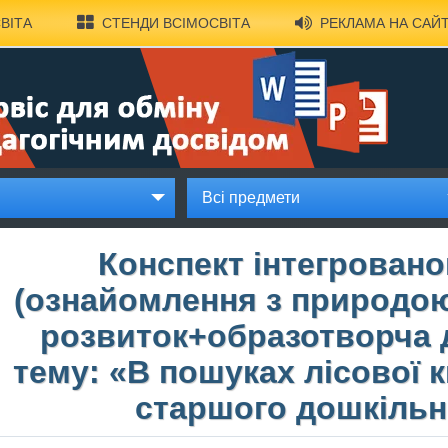
ВІТА
СТЕНДИ ВСІМОСВІТА
РЕКЛАМА НА САЙТ
Всі предмети
Конспект інтегровано
(ознайомлення з природо
розвиток+образотворча д
тему: «В пошуках лісової к
старшого дошкільн