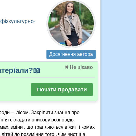
фізкультурно-
Досягнення автора
✖ Не цікаво
теріали?📖
Почати продавати
оди – лісом. Закріпити знання про
міння складати описову розповідь,
ах, зміни , що трапляються в житті комах
 дітей до розуміння того , чим чистіша