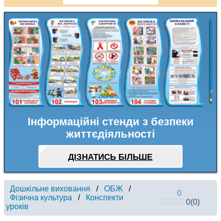
Інформаційні стенди з безпеки
життєдіяльності
ДІЗНАТИСЬ БІЛЬШЕ
Дошкільне виховання
/
ОБЖ
/
0
Фізична культура
/
Конспекти
0
(
0
)
уроків