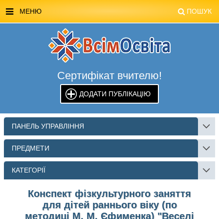
МЕНЮ
ПОШУК
ГОЛОВНА
МАГАЗИН ВСІМОСВІТА
Сертифікат вчителю!
СТЕНДИ ВСІМОСВІТА
ДОДАТИ ПУБЛІКАЦІЮ
РЕКЛАМА НА САЙТІ
КОНТАКТИ
ПАНЕЛЬ УПРАВЛІННЯ
ПОШУК
ПРЕДМЕТИ
КАТЕГОРІЇ
Конспект фізкультурного заняття
для дітей раннього віку (по
методиці М. М. Єфименка) "Веселі