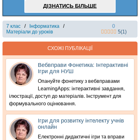
ДІЗНАТИСЬ БІЛЬШЕ
7 клас
/
Інформатика
/
0
Матеріали до уроків
5
(
1
)
СХОЖІ ПУБЛІКАЦІЇ
Вебвправи Фонетика: Інтерактивні
Ігри для НУШ
Опануйте фонетику з вебвправами
LearningApps: інтерактивні завдання,
ілюстрації, доступ до матеріалів. Інструмент для
формувального оцінювання.
Ігри для розвитку інтелекту учнів
онлайн
Електронні дидактичні ігри та вправи