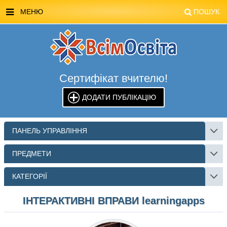
МЕНЮ
ПОШУК
ГОЛОВНА
МАГАЗИН ВСІМОСВІТА
Сертифікат вчителю!
СТЕНДИ ВСІМОСВІТА
ДОДАТИ ПУБЛІКАЦІЮ
РЕКЛАМА НА САЙТІ
КОНТАКТИ
ПАНЕЛЬ УПРАВЛІННЯ
ПОШУК
ПРЕДМЕТИ
КАТЕГОРІЇ
ІНТЕРАКТИВНІ ВПРАВИ learningapps