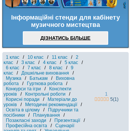
Інформаційні стенди для кабінету
музичного мистецтва
ДІЗНАТИСЬ БІЛЬШЕ
1 клас
/
10 клас
/
11 клас
/
2
клас
/
3 клас
/
4 клас
/
5 клас
/
6 клас
/
7 клас
/
8 клас
/
9
клас
/
Дошкільне виховання
/
Музика
/
Батькам
/
Виховна
робота
/
Гурткова робота
/
Конкурси та ігри
/
Конспекти
уроків
/
Контрольні роботи
/
1
Корисні поради
/
Матеріали до
5
(
1
)
уроків
/
Методичні рекомендації
/
Освіта в цілому
/
Підручники та
посібники
/
Планування
/
Позакласні заходи
/
Презентації
/
Професійна освіта
/
Сценарії
заходів та свят
/
Управління