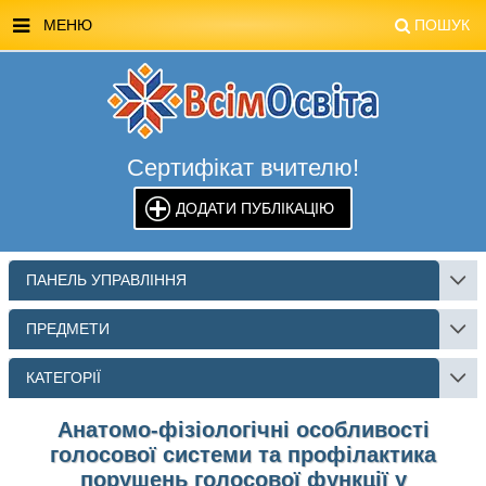
МЕНЮ
ПОШУК
ГОЛОВНА
МАГАЗИН ВСІМОСВІТА
Сертифікат вчителю!
СТЕНДИ ВСІМОСВІТА
ДОДАТИ ПУБЛІКАЦІЮ
РЕКЛАМА НА САЙТІ
КОНТАКТИ
ПАНЕЛЬ УПРАВЛІННЯ
ПОШУК
ПРЕДМЕТИ
КАТЕГОРІЇ
Анатомо-фізіологічні особливості
голосової системи та профілактика
порушень голосової функції у