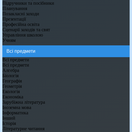
Підручники та посібники
Планування
Позакласні заходи
Презентації
Професійна освіта
Сценарії заходів та свят
Управління школою
Учням
Всі предмети
Всі предмети
Алгебра
Біологія
Географія
Геометрія
Екологія
Економіка
Зарубіжна література
Іноземна мова
Інформатика
Інший
Історія
Літературне читання