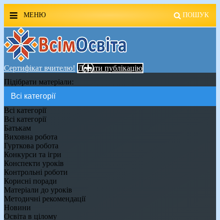
МЕНЮ
ПОШУК
ГОЛОВНА
МАГАЗИН ВСІМОСВІТА
Сертифікат вчителю!
Додати публікацію
Підібрати матеріали:
СТЕНДИ ВСІМОСВІТА
РЕКЛАМА НА САЙТІ
Всі категорії
Всі категорії
Батькам
КОНТАКТИ
Виховна робота
Гурткова робота
ПОШУК
Конкурси та ігри
Конспекти уроків
Контрольні роботи
Корисні поради
Матеріали до уроків
Методичні рекомендації
Новини
Освіта в цілому