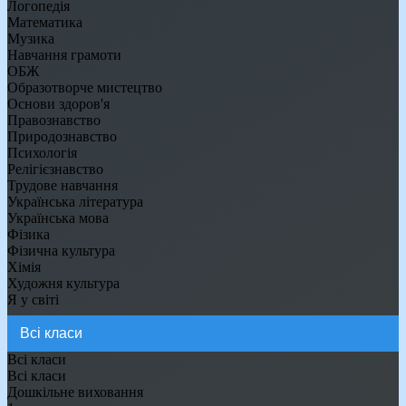
Логопедія
Математика
Музика
Навчання грамоти
ОБЖ
Образотворче мистецтво
Основи здоров'я
Правознавство
Природознавство
Психологія
Релігієзнавство
Трудове навчання
Українська література
Українська мова
Фізика
Фізична культура
Хімія
Художня культура
Я у світі
Всі класи
Всі класи
Дошкільне виховання