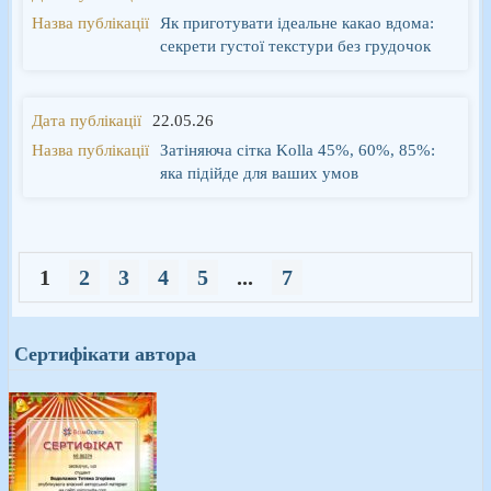
Як приготувати ідеальне какао вдома:
секрети густої текстури без грудочок
22.05.26
Затіняюча сітка Kolla 45%, 60%, 85%:
яка підійде для ваших умов
1
2
3
4
5
...
7
Сертифікати автора