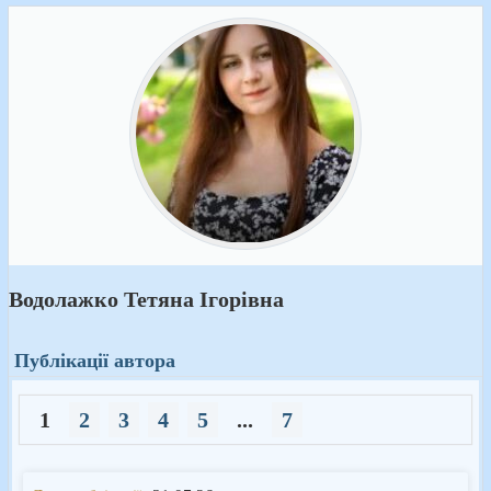
Водолажко Тетяна Ігорівна
Публікації автора
1
2
3
4
5
...
7