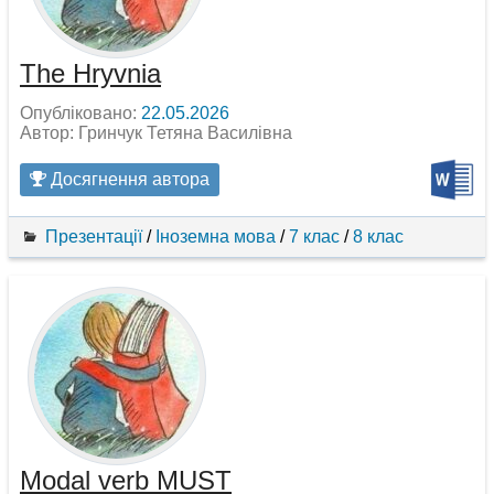
The Hryvnia
Опубліковано:
22.05.2026
Автор: Гринчук Тетяна Василівна
Досягнення автора
Презентації
/
Іноземна мова
/
7 клас
/
8 клас
Modal verb MUST