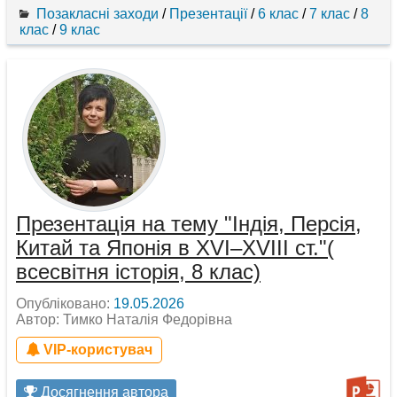
Позакласні заходи
/
Презентації
/
6 клас
/
7 клас
/
8
клас
/
9 клас
Презентація на тему "Індія, Персія,
Китай та Японія в ХVІ–ХVІІІ ст."(
всесвітня історія, 8 клас)
Опубліковано:
19.05.2026
Автор: Тимко Наталія Федорівна
VIP-користувач
Досягнення автора