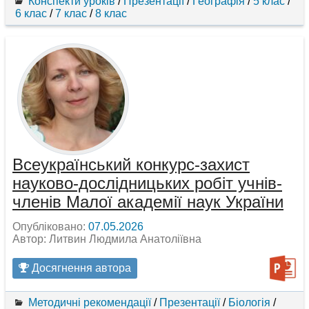
Конспекти уроків
/
Презентації
/
Географія
/
5 клас
/
6 клас
/
7 клас
/
8 клас
Всеукраїнський конкурс-захист
науково-дослідницьких робіт учнів-
членів Малої академії наук України
Опубліковано:
07.05.2026
Автор: Литвин Людмила Анатоліївна
Досягнення автора
Методичні рекомендації
/
Презентації
/
Біологія
/