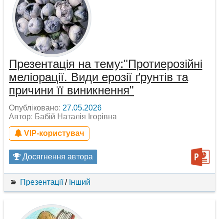
Презентація на тему:"Протиерозійні
меліорації. Види ерозії ґрунтів та
причини її виникнення"
Опубліковано:
27.05.2026
Автор: Бабій Наталія Ігорівна
VIP-користувач
Досягнення автора
Презентації
/
Інший